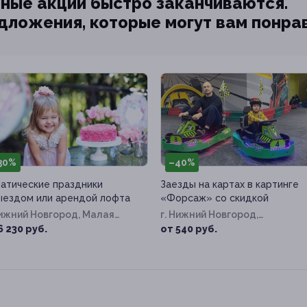
ные акции быстро заканчиваются.
едложения, которые могут вам понра
30%
–40%
атические праздники
Заезды на картах в картинге
ыездом или арендой лофта
«Форсаж» со скидкой
Нижний Новгород, Малая
г. Нижний Новгород,
кая ул, д. 78а
Фильченкова ул, д. 10
6 230 руб.
от 540 руб.