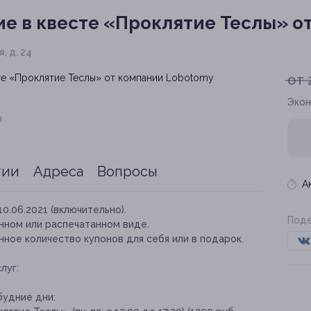
е в квесте «Проклятие Теслы» о
, д. 24
от 
Экон
я
тии
Адреса
Вопросы
А
10.06.2021 (включительно).
Поде
нном или распечатанном виде.
ное количество купонов для себя или в подарок.
луг:
будние дни: