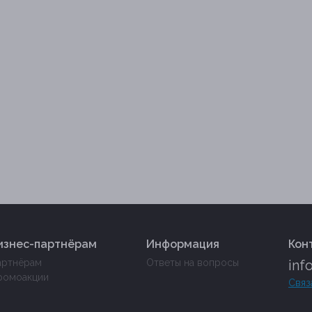
изнес-партнёрам
Информация
Кон
артнёрам
Ответы на вопросы
inf
ромоакции
Связ