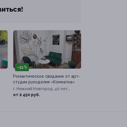
виться!
–51%
Романтическое свидание от арт-
студии рукоделия «Комнатка»
г. Нижний Новгород, 40 лет
Октября ул, д. 7б
от 2 450 руб.