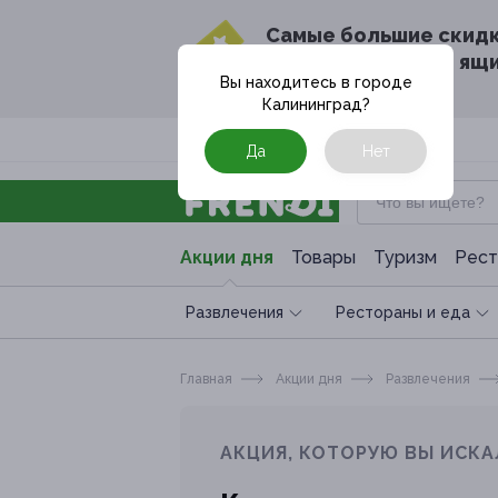
Cамые большие скид
в твоём почтовом ящ
Вы находитесь в городе
Калининград
?
Москва
Да
Нет
Акции дня
Товары
Туризм
Рест
Развлечения
Рестораны и еда
Главная
Акции дня
Развлечения
АКЦИЯ, КОТОРУЮ ВЫ ИСКА