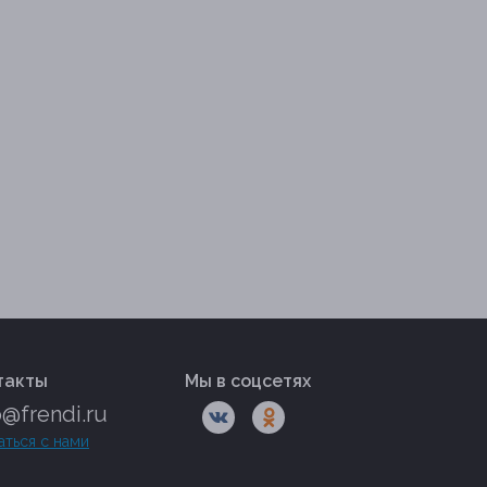
такты
Мы в соцсетях
o@frendi.ru
аться с нами