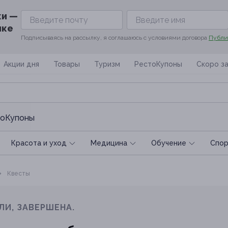
ки —
ике
Подписываясь на рассылку, я соглашаюсь с условиями договора
Публи
Акции дня
Товары
Туризм
РестоКупоны
Скоро з
оКупоны
Красота и уход
Медицина
Обучение
Спoр
Квеcты
ЛИ, ЗАВЕРШЕНА.