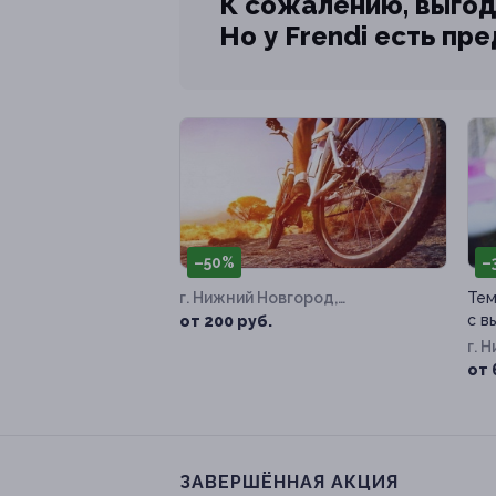
К сожалению, выгод
Но у Frendi есть пр
–50%
–
г. Нижний Новгород,
Тем
Рождественская ул, д. 24
с в
от 200 руб.
г. 
Ямс
от 
ЗАВЕРШЁННАЯ АКЦИЯ