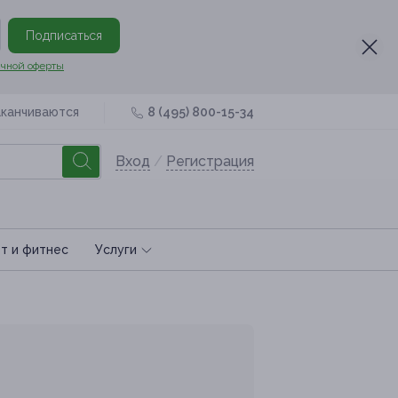
Подписаться
чной оферты
аканчиваются
8 (495) 800-15-34
Вход
/
Регистрация
т и фитнес
Услуги