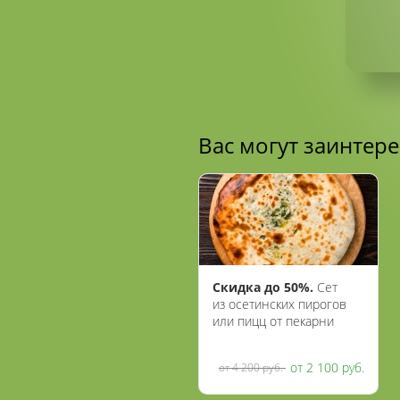
Вас могут заинтер
Скидка до 50%.
Сет
из осетинских пирогов
или пицц от пекарни
«Осетия»
от 2 100 руб.
от 4 200 руб.