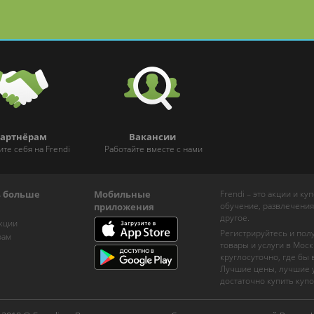
артнёрам
Вакансии
ите себя на Frendi
Работайте вместе с нами
ь больше
Мобильные
Frendi – это акции и к
обучение, развлечения
приложения
другое.
кции
Регистрируйтесь и пол
рам
товары и услуги в Моск
круглосуточно, где бы
Лучшие цены, лучшие у
достаточно купить купо