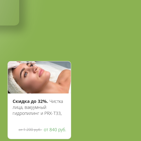
Скидка до 32%.
Чистка
лица, вакуумный
гидропилинг и PRX-T33,
BioRePeelCl3, SMAS-
лифтинг,
от 840 руб.
от 1 200 руб.
карбокситерапия,
лечение акне и постакне