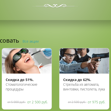
есовать
Все акции
Скидка до 51%.
Скидка до 62%.
Стоматологические
Стрельба из автомата,
процедуры
винтовки, пистолета, лука
в медицинском центре
и арбалета в тире
«Ниа-мед»
«Калибри»
от 2 500 руб.
от 975 руб.
от 5 000 руб.
от 2 500 руб.