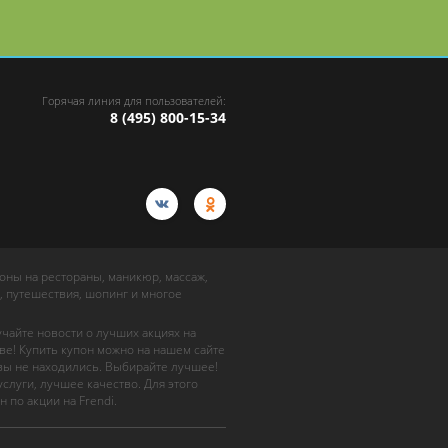
или биоревитализация
в «МЦ Косметология»
Горячая линия для пользователей:
8 (495) 800-15-34
упоны на рестораны, маникюр, массаж,
, путешествия, шопинг и многое
учайте новости о лучших акциях на
ве! Купить купон можно на нашем сайте
 вы не находились. Выбирайте лучшее!
слуги, лучшее качество. Для этого
н по акции на Frendi.