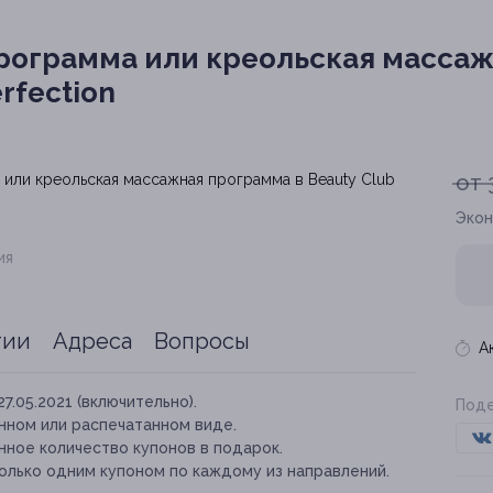
рограмма или креольская масса
erfection
от 
Экон
ия
тии
Адреса
Вопросы
А
27.05.2021 (включительно).
Поде
нном или распечатанном виде.
нное количество купонов в подарок.
олько одним купоном по каждому из направлений.