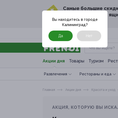
Cамые большие скид
в твоём почтовом ящ
Вы находитесь в городе
Калининград
?
Москва
Да
Нет
Акции дня
Товары
Туризм
Рест
Развлечения
Рестораны и еда
Главная
Акции дня
Красота и уход
АКЦИЯ, КОТОРУЮ ВЫ ИСКА