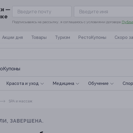
ки —
ике
Подписываясь на рассылку, я соглашаюсь с условиями договора
Публи
Акции дня
Товары
Туризм
РестоКупоны
Скоро з
оКупоны
Красота и уход
Медицина
Обучение
Спoр
SPA и массаж
ЛИ, ЗАВЕРШЕНА.