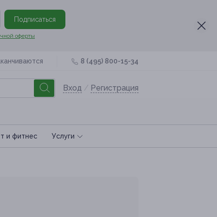
Подписаться
чной оферты
аканчиваются
8 (495) 800-15-34
Вход
/
Регистрация
т и фитнес
Услуги