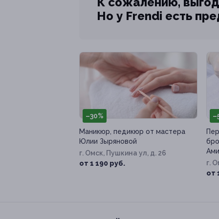
К сожалению, выгод
Но у Frendi есть пр
–30%
–
Маникюр, педикюр от мастера
Пер
Юлии Зыряновой
бро
Ами
г. Омск, Пушкина ул, д. 26
г. 
от 1 190 руб.
от 