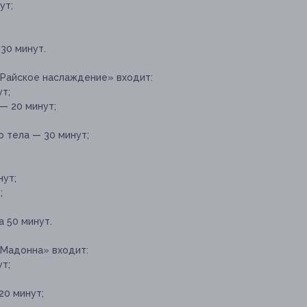
ут;
30 минут.
«Райское наслаждение» входит:
т;
— 20 минут;
 тела — 30 минут;
нут;
;
 50 минут.
«Мадонна» входит:
т;
20 минут;