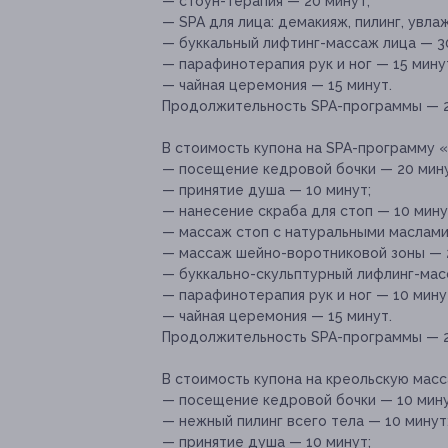
— стоун-терапия — 20 минут;
— SPA для лица: демакияж, пилинг, увла
— буккальный лифтинг-массаж лица — 3
— парафинотерапия рук и ног — 15 мину
— чайная церемония — 15 минут.
Продолжительность SPA-программы — 2 
В стоимость купона на SPA-программу 
— посещение кедровой бочки — 20 мину
— принятие душа — 10 минут;
— нанесение скраба для стоп — 10 мину
— массаж стоп с натуральными маслами
— массаж шейно-воротниковой зоны — 
— буккально-скульптурный лифлинг-мас
— парафинотерапия рук и ног — 10 мину
— чайная церемония — 15 минут.
Продолжительность SPA-программы — 2 
В стоимость купона на креольскую мас
— посещение кедровой бочки — 10 мину
— нежный пилинг всего тела — 10 минут
— принятие душа — 10 минут;