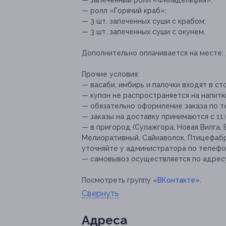
— запеченный ролл «Филадельфия»;
— ролл «Горячий краб»;
— 3 шт. запеченных суши с крабом;
— 3 шт. запеченных суши с окунем.
Дополнительно оплачивается на месте:
Прочие условия:
— васаби, имбирь и палочки входят в ст
— купон не распространяется на напит
— обязательно оформление заказа по тел
— заказы на доставку принимаются с 11
— в пригород (Сулажгора, Новая Вилга, 
Мелиоративный, Сайнаволок, Птицефабр
уточняйте у администратора по телефо
— самовывоз осуществляется по адресу: 
Посмотреть группу «
ВКонтакте
».
Свернуть
Адресa