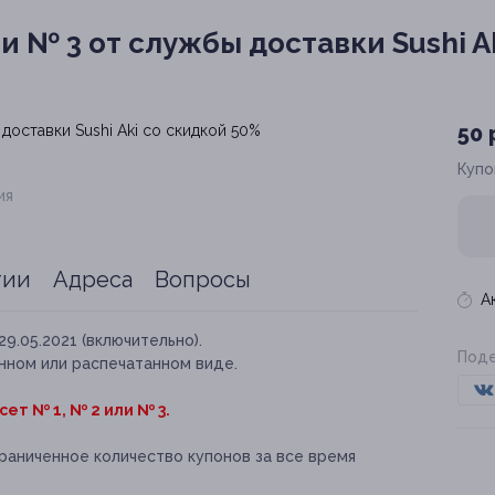
и № 3 от службы доставки Sushi A
50 
Купо
ия
тии
Адреса
Вопросы
А
29.05.2021 (включительно).
Поде
нном или распечатанном виде.
ет № 1, № 2 или № 3.
раниченное количество купонов за все время