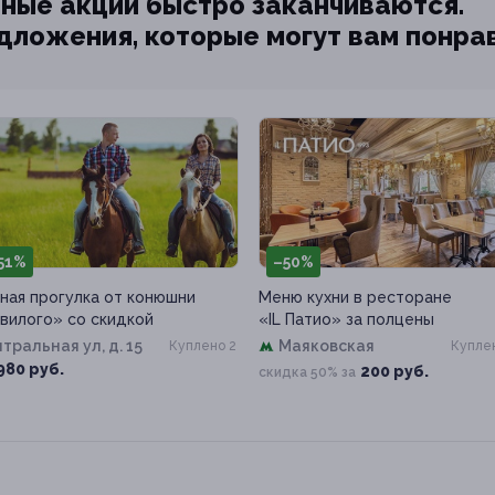
ные акции быстро заканчиваются.
едложения, которые могут вам понра
51%
–50%
ная прогулка от конюшни
Меню кухни в ресторане
вилого» со скидкой
«IL Патио» за полцены
тральная ул, д. 15
Маяковская
Куплено 2
Куплен
980 руб.
200 руб.
скидка 50% за