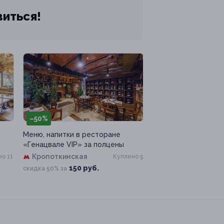
виться!
–50%
Меню, напитки в ресторане
«Генацвале VIP» за полцены
Кропоткинская
о 11
Куплено 5
150 руб.
скидка 50% за