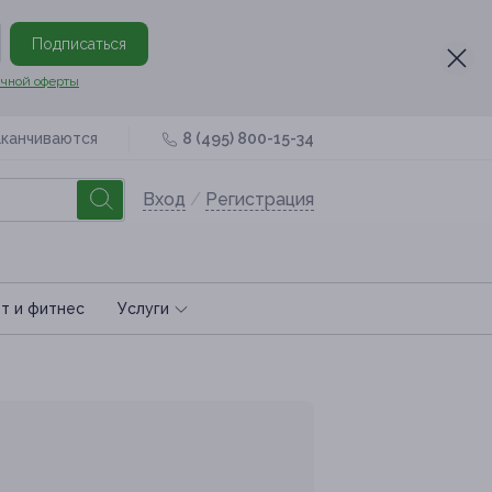
Подписаться
чной оферты
аканчиваются
8 (495) 800-15-34
Вход
/
Регистрация
т и фитнес
Услуги