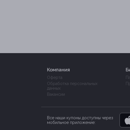
Компания
Б
Оферта
П
Обработка персональных
П
данных
Вакансии
Все наши купоны доступны через
мобильное приложение: