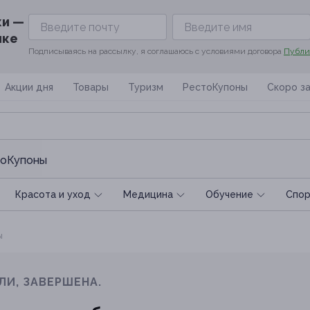
ки —
ике
Подписываясь на рассылку, я соглашаюсь с условиями договора
Публи
Акции дня
Товары
Туризм
РестоКупоны
Скоро з
оКупоны
Красота и уход
Медицина
Обучение
Спoр
ы
ЛИ, ЗАВЕРШЕНА.