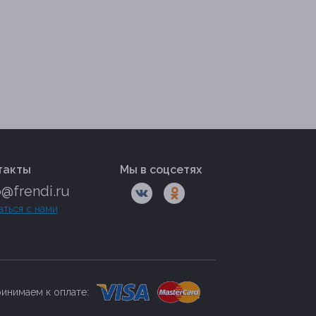
такты
Мы в соцсетях
o@frendi.ru
аться с нами
инимаем к оплате: