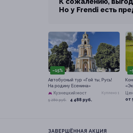
К сожалению, выгод
Но у Frendi есть пр
–15%
–
Автобусный тур «Гой ты, Русь!
Кон
На родину Есенина»
«Эк
Кузнецкий мост
Цен
Куплено 1
от 
4 488 руб.
5 280 руб.
ЗАВЕРШЁННАЯ АКЦИЯ