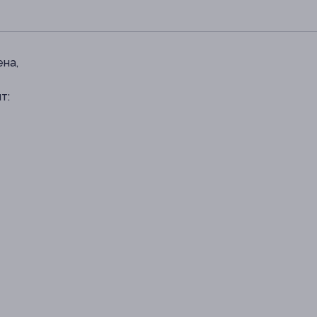
ена,
т: