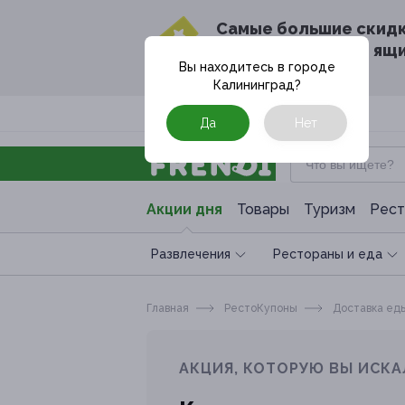
Cамые большие скид
в твоём почтовом ящ
Вы находитесь в городе
Калининград
?
Москва
Да
Нет
Акции дня
Товары
Туризм
Рест
Развлечения
Рестораны и еда
Главная
РестоКупоны
Доставка ед
АКЦИЯ, КОТОРУЮ ВЫ ИСКА