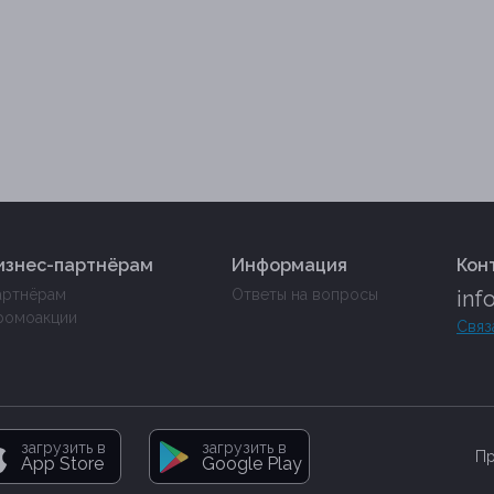
изнес-партнёрам
Информация
Кон
артнёрам
Ответы на вопросы
inf
ромоакции
Связ
загрузить в
загрузить в
Пр
App Store
Google Play