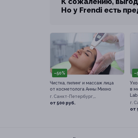
К сожалению, выгод
Но у Frendi есть пр
–50%
–
Чистка, пилинг и массаж лица
Ухо
от косметолога Анны Михно
в м
Lab
г. Санкт-Петербург,
Кронверкский пр-т, д. 9б
г. 
от 500 руб.
Воз
от 