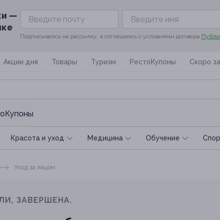
ки —
ике
Подписываясь на рассылку, я соглашаюсь с условиями договора
Публи
Акции дня
Товары
Туризм
РестоКупоны
Скоро з
оКупоны
Красота и уход
Медицина
Обучение
Спoр
Уход за лицом
ЛИ, ЗАВЕРШЕНА.