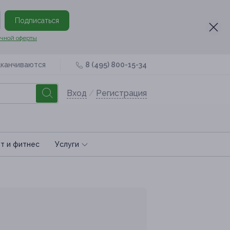
Подписаться
чной оферты
аканчиваются
8 (495) 800-15-34
Вход
/
Регистрация
т и фитнес
Услуги