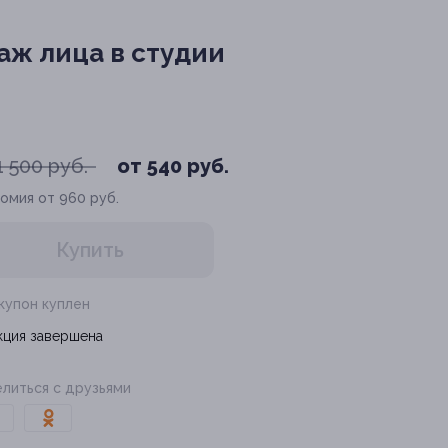
аж лица в студии
1 500 руб.
от 540 руб.
омия от 960 руб.
Купить
 купон куплен
кция завершена
литься с друзьями