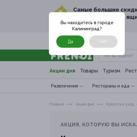
Cамые большие скид
в твоём почтовом ящ
Вы находитесь в городе
Калининград
?
Москва
Да
Нет
Акции дня
Товары
Туризм
Рест
Развлечения
Рестораны и еда
Главная
Акции дня
Красота и уход
АКЦИЯ, КОТОРУЮ ВЫ ИСКА