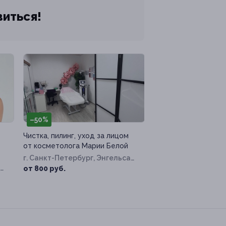
виться!
–50%
Чистка, пилинг, уход за лицом
от косметолога Марии Белой
г. Санкт-Петербург, Энгельса
пр-т, д. 154
от 800 руб.