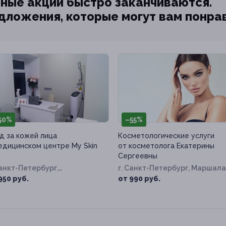
ные акции быстро заканчиваются.
едложения, которые могут вам понра
50%
–55%
д за кожей лица
Косметологические услуги
едицинском центре My Skin
от косметолога Екатерины
Сергеевны
Санкт-Петербург,
г. Санкт-Петербург, Маршала
несенский пр-т, д. 29
Казакова ул, д. 21, к. 2
950 руб.
от 990 руб.