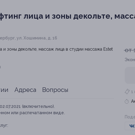
тинг лица и зоны декольте, масс
ербург, ул. Хошимина, д. 16
от 
Экон
я
тии
Адреса
Вопросы
1
А
02.07.2021 (включительно).
нном или распечатанном виде.
Поде
луг: