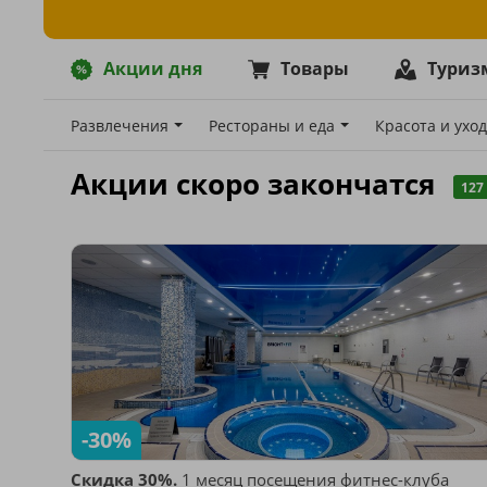
Акции дня
Товары
Туриз
Развлечения
Рестораны и еда
Красота и уход
Акции скоро закончатся
127
-30%
Скидка 30%.
1 месяц посещения фитнес-клуба