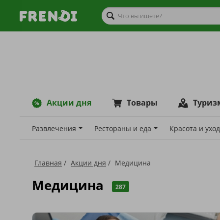
Акции дня
Товары
Туриз
Развлечения
Рестораны и еда
Красота и уход
Главная
Акции дня
Медицина
Медицина
287