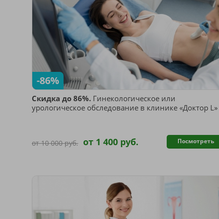
-86%
Скидка до 86%.
Гинекологическое или
урологическое обследование в клинике «Доктор L»
от 1 400 руб.
Посмотреть
от 10 000 руб.