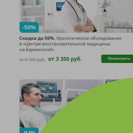
-50%
Скидка до 50%.
Урологическое обследование
в «Центре восстановительной медицины
на Бауманской»
от 3 350 руб.
Посмотреть
от 6 700 руб.
-94%