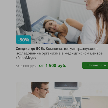
-50%
Скидка до 50%.
Комплексное ультразвуковое
исследование организма в медицинском центре
«ЕвроМедс»
от 1 500 руб.
Посмотреть
от 3 000 руб.