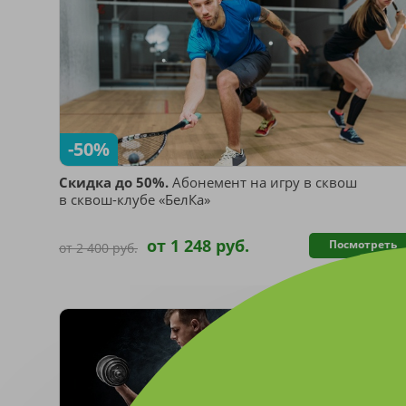
-50%
Скидка до 50%.
Абонемент на игру в сквош
в сквош-клубе «БелКа»
от 1 248 руб.
Посмотреть
от 2 400 руб.