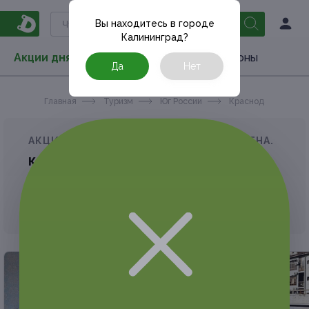
Вы находитесь в городе
Калининград
?
Акции дня
Товары
Туризм
РестоКупоны
Да
Нет
Главная
Туризм
Юг России
Краснодарский кра
АКЦИЯ, КОТОРУЮ ВЫ ИСКАЛИ, ЗАВЕРШЕНА.
К сожалению, выгодные акции быстро
заканчиваются.
Но у Frendi есть предложения, которые
могут вам понравиться!