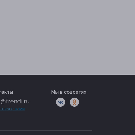
такты
Мы в соцсетях
o@frendi.ru
аться с нами