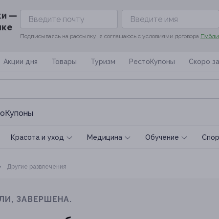
ки —
ике
Подписываясь на рассылку, я соглашаюсь с условиями договора
Публи
Акции дня
Товары
Туризм
РестоКупоны
Скоро з
оКупоны
Красота и уход
Медицина
Обучение
Спoр
Другие развлечения
ЛИ, ЗАВЕРШЕНА.