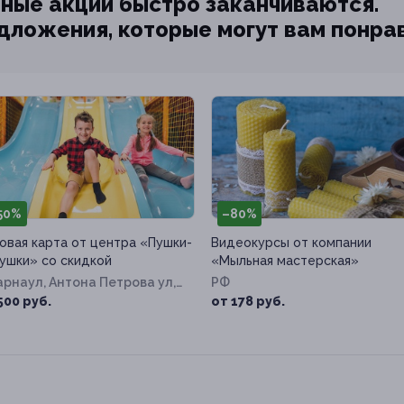
ные акции быстро заканчиваются.
едложения, которые могут вам понра
50%
–80%
овая карта от центра «Пушки-
Видеокурсы от компании
ушки» со скидкой
«Мыльная мастерская»
Барнаул, Антона Петрова ул,
РФ
219б
500 руб.
от 178 руб.