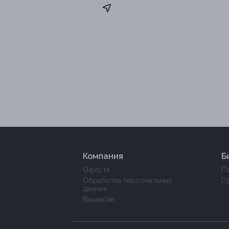
Компания
Б
Оферта
П
Обработка персональных
П
данных
Вакансии