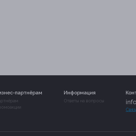
изнес-партнёрам
Информация
Кон
артнёрам
Ответы на вопросы
inf
ромоакции
Связ