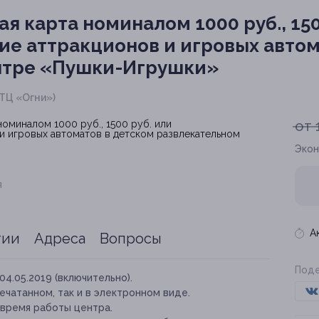
я карта номиналом 1000 руб., 150
ние аттракционов и игровых автом
нтре «Пушки-Игрушки»
(ТЦ «Огни»)
от 
Экон
я
А
тии
Адреса
Вопросы
Поде
04.05.2019 (включительно).
ечатанном, так и в электронном виде.
 время работы центра.