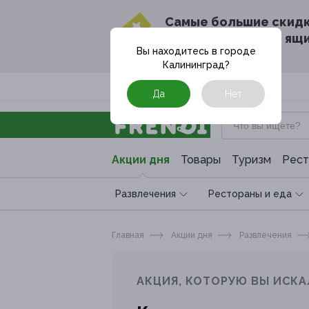
Cамые большие скид
в твоём почтовом ящ
Вы находитесь в городе
Калининград
?
Москва
Да
Нет
Акции дня
Товары
Туризм
Рест
Развлечения
Рестораны и еда
Главная
Акции дня
Развлечения
АКЦИЯ, КОТОРУЮ ВЫ ИСКА