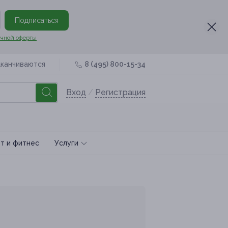
Подписаться
чной оферты
аканчиваются
8 (495) 800-15-34
Вход
/
Регистрация
т и фитнес
Услуги