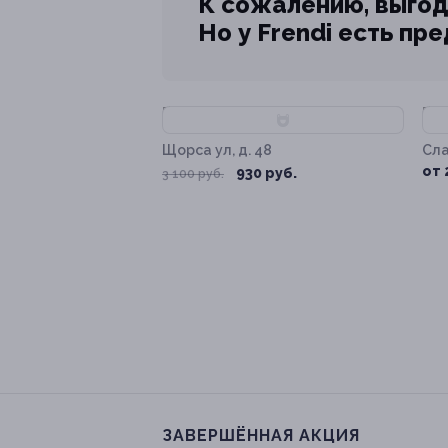
К сожалению, выгод
Но у Frendi есть пр
–70%
–
Щорса ул, д. 48
Сла
от 
930 руб.
3 100 руб.
ЗАВЕРШЁННАЯ АКЦИЯ