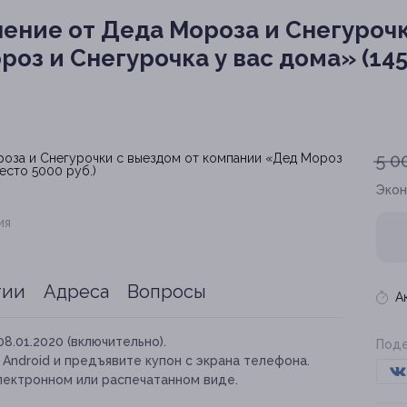
ение от Деда Мороза и Снегуроч
оз и Снегурочка у вас дома» (145
5 0
Эко
ия
тии
Адреса
Вопросы
А
08.01.2020 (включительно).
Поде
и Android и предъявите купон с экрана телефона.
лектронном или распечатанном виде.