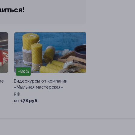
виться!
–80%
ре
Видеокурсы от компании
«Мыльная мастерская»
РФ
от 178 руб.