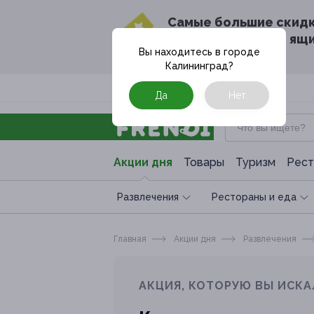
Cамые большие скид
в твоём почтовом ящ
Вы находитесь в городе
Калининград
?
Москва
Да
Нет
Акции дня
Товары
Туризм
Рест
Развлечения
Рестораны и еда
Главная
Акции дня
Развлечения
АКЦИЯ, КОТОРУЮ ВЫ ИСКА