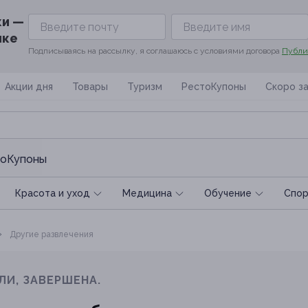
ки —
ике
Подписываясь на рассылку, я соглашаюсь с условиями договора
Публи
Акции дня
Товары
Туризм
РестоКупоны
Скоро з
оКупоны
Красота и уход
Медицина
Обучение
Спoр
Другие развлечения
ЛИ, ЗАВЕРШЕНА.