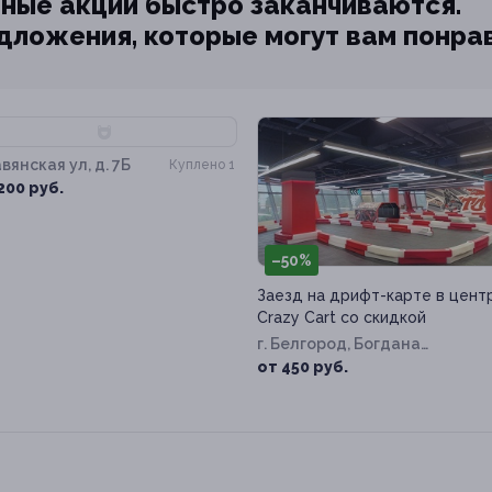
ные акции быстро заканчиваются.
едложения, которые могут вам понра
80%
вянская ул, д. 7Б
Куплено 1
200 руб.
–50%
Заезд на дрифт-карте в цент
Crazy Cart со скидкой
г. Белгород, Богдана
Хмельницкого пр-т, д. 137т
от 450 руб.