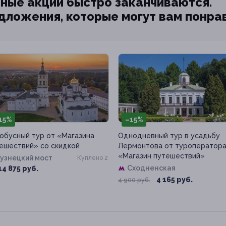
ные акции быстро заканчиваются.
едложения, которые могут вам понра
15%
–15%
обусный тур от «Магазина
Однодневный тур в усадьбу
ешествий» со скидкой
Лермонтова от туроператор
«Магазин путешествий»
узнецкий мост
Куплено 2
Сходненская
14 875 руб.
4 165 руб.
4 900 руб.