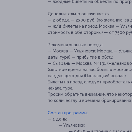
— входные билеты на объекты по прогр
Дополнительно оплачивается:
— 2 обеда — 2300 руб. (по желанию, за 
— ж/д билеты на поезд Москва — Ульян
стоимость в обе стороны) — от 7500 ру
Рекомендованные поезда:
— Москва — Ульяновск: Москва — Ульяно
даты тура) — прибытие в 08:31;
— Сызрань — Москва: № 131 (железнодор
(местное время, на час больше московск
следующего дня (Павелецкий вокзал).
Билеты на поезд следует приобретать с
начала тура.
Просим обратить внимание, что некото
по количеству и времени бронирования
Состав программы
:
— 1 день:
— Ульяновск:
— 08:45 — встреча с гидом н