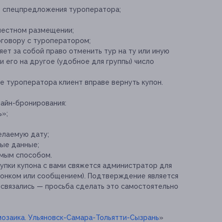
е спецпредложения туроператора;
местном размещении;
оговору с туроператором;
ет за собой право отменить тур на ту или иную
и его на другое (удобное для группы) число
е туроператора клиент вправе вернуть купон.
айн-бронирования:
ь»;
елаемую дату;
ые данные;
емым способом.
упки купона с вами свяжется администратор для
вонком или сообщением). Подтверждение является
 связались — просьба сделать это самостоятельно
озаика. Ульяновск-Самара-Тольятти-Сызрань
»