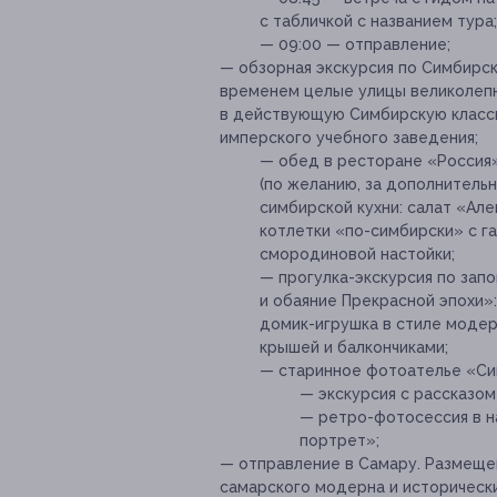
с табличкой с названием тура;
— 09:00 — отправление;
— обзорная экскурсия по Симбирс
временем целые улицы великолепны
в действующую Симбирскую класси
имперского учебного заведения;
— обед в ресторане «Россия»
(по желанию, за дополнительн
симбирской кухни: салат «Але
котлетки «по-симбирски» с г
смородиновой настойки;
— прогулка-экскурсия по зап
и обаяние Прекрасной эпохи
домик-игрушка в стиле модер
крышей и балкончиками;
— старинное фотоателье «Си
— экскурсия с рассказом
— ретро-фотосессия в н
портрет»;
— отправление в Самару. Размеще
самарского модерна и исторически