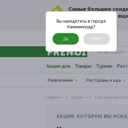
Cамые большие скид
в твоём почтовом ящ
Вы находитесь в городе
Калининград
?
Москва
Да
Нет
Акции дня
Товары
Туризм
Рест
Развлечения
Рестораны и еда
Главная
Туризм
Туры и круизы по Р
АКЦИЯ, КОТОРУЮ ВЫ ИСКА