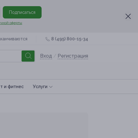
Подписаться
чной оферты
аканчиваются
8 (495) 800-15-34
Вход
/
Регистрация
т и фитнес
Услуги