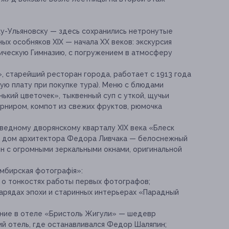
ку-Ульяновску — здесь сохранились нетронутые
х особняков XIX — начала XX веков: экскурсия
ческую Гимназию, с погружением в атмосферу
, старейший ресторан города, работает с 1913 года
ую плату при покупке тура). Меню с блюдами
нький цветочек», тыквенный суп с уткой, щучьи
арниром, компот из свежих фруктов, рюмочка
оведному дворянскому кварталу XIX века «Блеск
»: дом архитектора Федора Ливчака — белоснежный
н с огромными зеркальными окнами, оригинальной
мбирская фотографiя»:
 о тонкостях работы первых фотографов;
арядах эпохи и старинных интерьерах «Парадный
ние в отеле «Бристоль Жигули» — шедевр
й отель, где останавливался Федор Шаляпин;