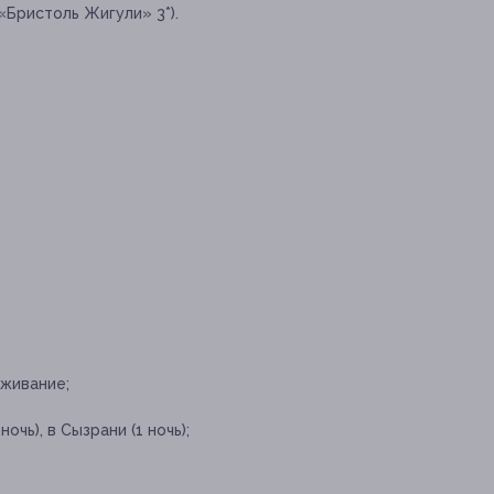
 «Бристоль Жигули» 3*).
живание;
очь), в Сызрани (1 ночь);