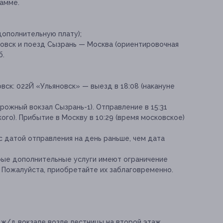
амме.
дополнительную плату);
овск и поезд Сызрань — Москва (ориентировочная
б.
вск: 022Й «Ульяновск» — выезд в 18:08 (накануне
ожный вокзал Сызрань-1). Отправление в 15:31
ого). Прибытие в Москву в 10:29 (время московское)
 датой отправления на день раньше, чем дата
рые дополнительные услуги имеют ограничение
. Пожалуйста, приобретайте их заблаговременно.
а ж/д вокзале возле лестницы на второй этаж