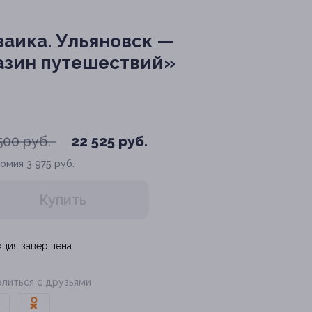
заика. Ульяновск —
азин путешествий»
500 руб.
22 525 руб.
номия
3 975 руб.
Купить
кция завершена
литься с друзьями