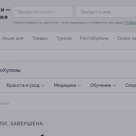
ки —
ике
Подписываясь на рассылку, я соглашаюсь с условиями договора
Публи
Акции дня
Товары
Туризм
РестоКупоны
Скоро з
оКупоны
Красота и уход
Медицина
Обучение
Спoр
оссии
ЛИ, ЗАВЕРШЕНА.