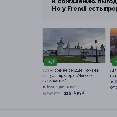
К сожалению, выгод
Но у Frendi есть пр
–15%
–
Тур «Горячее сердце Тюмени»
Авт
от туроператора «Магазин
пут
путешествий»
К
Кузнецкий мост
от 
33 906 руб.
39 890 руб.