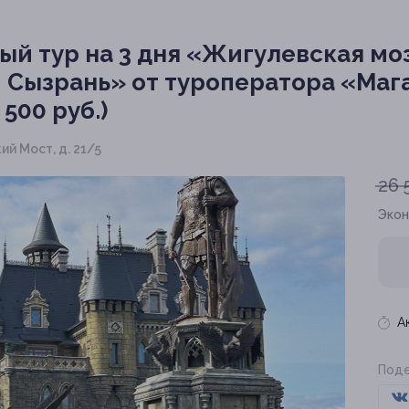
ый тур на 3 дня «Жигулевская мо
 Сызрань» от туроператора «Маг
 500 руб.)
кий Мост, д. 21/5
26 
Эко
А
Поде