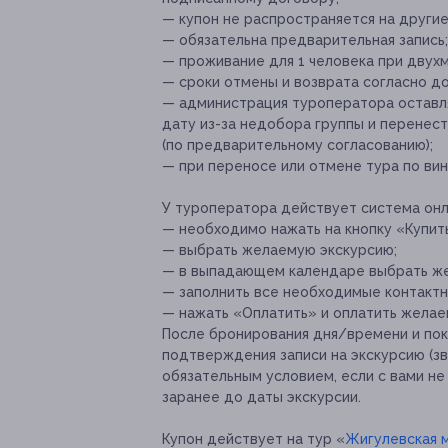
— купон не распространяется на други
— обязательна предварительная запись;
— проживание для 1 человека при двух
— сроки отмены и возврата согласно д
— администрация туроператора оставля
дату из-за недобора группы и перенест
(по предварительному согласованию);
— при переносе или отмене тура по вин
У туроператора действует система онл
— необходимо ⁠нажать на кнопку «Купит
— выбрать желаемую экскурсию;
— в выпадающем календаре выбрать ж
— заполнить все необходимые контактн
— нажать «Оплатить» и⁠ ⁠оплатить жела
После бронирования дня/времени и пок
подтверждения записи на экскурсию (з
обязательным условием, если с вами не
заранее до даты экскурсии.
Купон действует на тур «
Жигулевская м