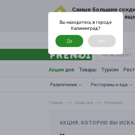
Cамые большие скид
в твоём почтовом ящ
Вы находитесь в городе
Калининград
?
Москва
Да
Нет
Акции дня
Товары
Туризм
Рест
Развлечения
Рестораны и еда
Главная
Акции дня
Медицина
АКЦИЯ, КОТОРУЮ ВЫ ИСКА