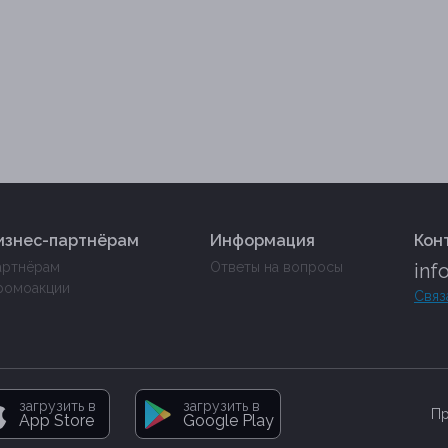
изнес-партнёрам
Информация
Кон
артнёрам
Ответы на вопросы
inf
ромоакции
Связ
загрузить в
загрузить в
Пр
App Store
Google Play