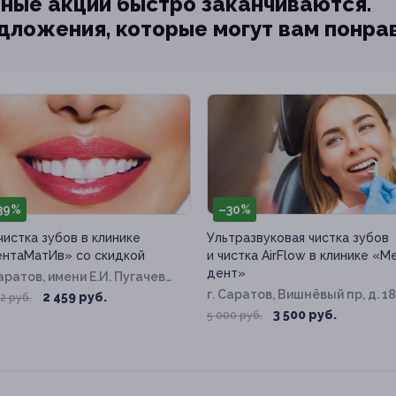
ные акции быстро заканчиваются.
едложения, которые могут вам понра
39%
–30%
чистка зубов в клинике
Ультразвуковая чистка зубов
нтаМатИв» со скидкой
и чистка AirFlow в клинике «М
дент»
Саратов, имени Е.И. Пугачева
 д. 54/62
г. Саратов, Вишнёвый пр, д. 18
2 459 руб.
2 руб.
3 500 руб.
5 000 руб.