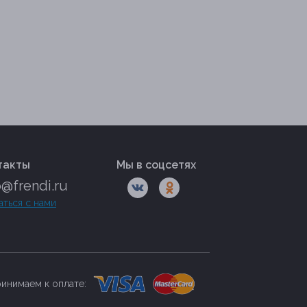
такты
Мы в соцсетях
o@frendi.ru
аться с нами
инимаем к оплате: