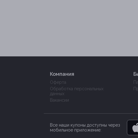
Компания
Б
Оферта
П
Обработка персональных
П
данных
Вакансии
Все наши купоны доступны через
мобильное приложение: