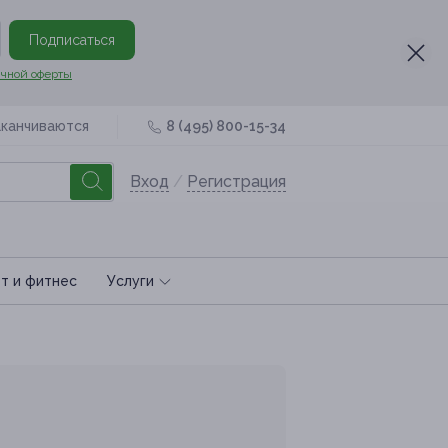
Подписаться
чной оферты
аканчиваются
8 (495) 800-15-34
Вход
/
Регистрация
т и фитнес
Услуги