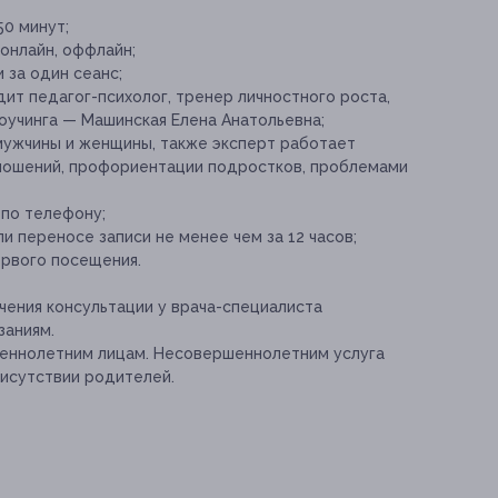
0 минут;
онлайн, оффлайн;
 за один сеанс;
ит педагог-психолог, тренер личностного роста,
оучинга — Машинская Елена Анатольевна;
мужчины и женщины, также эксперт работает
ношений, профориентации подростков, проблемами
 по телефону;
и переносе записи не менее чем за 12 часов;
рвого посещения.
ения консультации у врача-специалиста
заниям.
шеннолетним лицам. Несовершеннолетним услуга
рисутствии родителей.