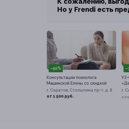
К сожалению, выгод
Но у Frendi есть пр
–50%
–
Консультации психолога
УЗ-
Машинской Елены со скидкой
«Де
г. Саратов, Столыпина пр-т, д. 8
г. 
ул,
от 1 500 руб.
4 03