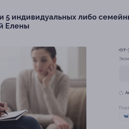
ли 5 индивидуальных либо семей
й Елены
от 
Экон
А
Поде