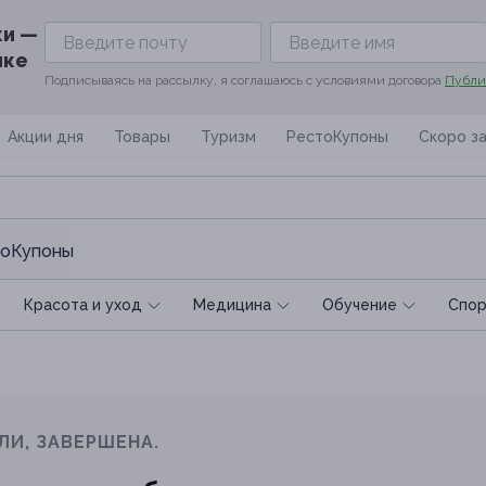
ки —
ике
Подписываясь на рассылку, я соглашаюсь с условиями договора
Публи
Акции дня
Товары
Туризм
РестоКупоны
Скоро з
оКупоны
Красота и уход
Медицина
Обучение
Спoр
ЛИ, ЗАВЕРШЕНА.