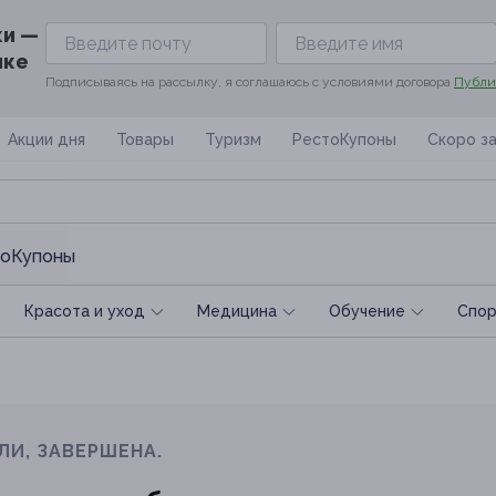
ки —
ике
Подписываясь на рассылку, я соглашаюсь с условиями договора
Публи
Акции дня
Товары
Туризм
РестоКупоны
Скоро з
оКупоны
Красота и уход
Медицина
Обучение
Спoр
ЛИ, ЗАВЕРШЕНА.