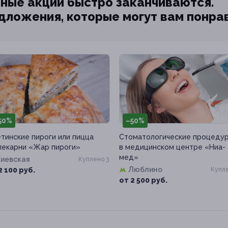
ные акции быстро заканчиваются.
едложения, которые могут вам понра
50%
–50%
тинские пироги или пицца
Стоматологические процеду
пекарни «Жар пироги»
в медицинском центре «Ниа-
мед»
Киевская
Куплено 3
Люблино
2 100 руб.
Купле
от 2 500 руб.