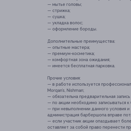
— мытье головы;
— стрижка;
— сушка;
— укладка волос;
— оформление бороды.
Дополнительные преимущества:
— опытные мастера;
— премиум-косметика;
— комфортная зона ожидания;
— имеется бесплатная парковка.
Прочие условия:
— в работе используется профессиональ
Morqan’s, Nishman;
— обязательна предварительная запись 
—
по акции необходимо записываться к
— при невыполнении данного условия и 
администрация барбершопа вправе потр
— если участник акции опаздывает бол
оставляет за собой право перенести п