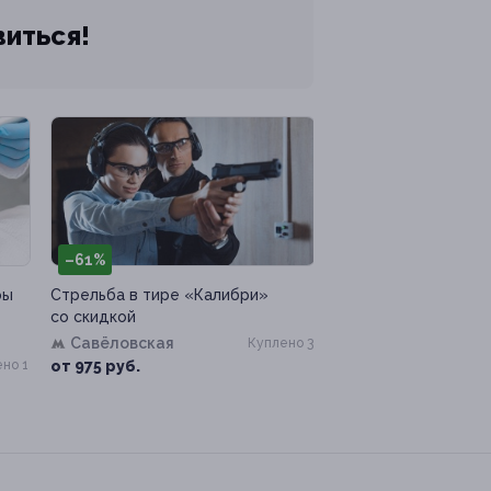
виться!
–61%
ры
Стрельба в тире «Калибри»
со скидкой
Савёловская
Куплено 3
но 1
от 975 руб.