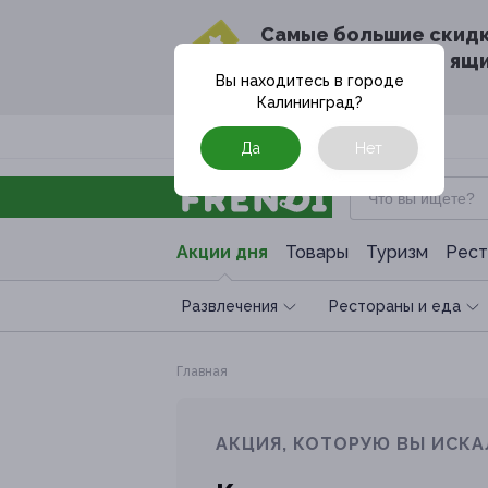
Cамые большие скид
в твоём почтовом ящ
Вы находитесь в городе
Калининград
?
Москва
Да
Нет
Акции дня
Товары
Туризм
Рест
Развлечения
Рестораны и еда
Главная
АКЦИЯ, КОТОРУЮ ВЫ ИСКА