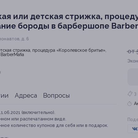
ая или детская стрижка, процед
ние бороды в барбершопе Barber
монавтов, д. 6
от 
Экон
я
3
тии
Адреса
Вопросы
А
11.06.2021 (включительно).
нном или распечатанном виде.
Поде
ное количество купонов для себя или в подарок.