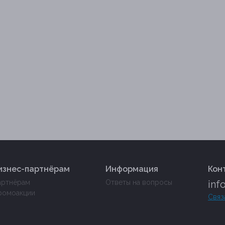
изнес-партнёрам
Информация
Кон
артнёрам
Ответы на вопросы
inf
ромоакции
Связ