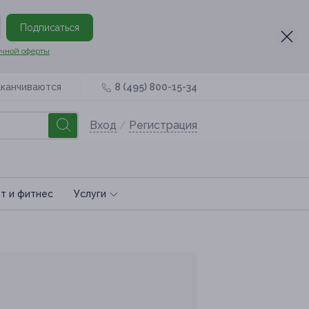
Подписаться
чной оферты
аканчиваются
8 (495) 800-15-34
Вход
/
Регистрация
т и фитнес
Услуги