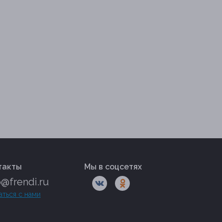
такты
Мы в соцсетях
o@frendi.ru
аться с нами