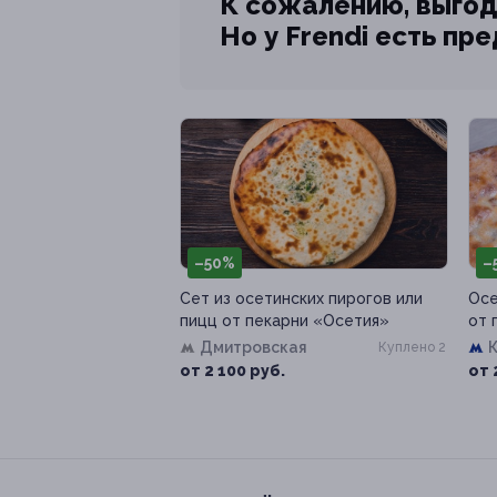
К сожалению, выгод
Но у Frendi есть пр
–50%
–
Сет из осетинских пирогов или
Осе
пицц от пекарни «Осетия»
от 
Дмитровская
Куплено 2
от 2 100 руб.
от 