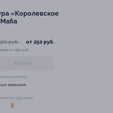
ура «Королевское
Mafia
500 руб.
от 250 руб.
омия от 250 руб.
Купить
 купона куплено
кция завершена
литься с друзьями