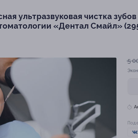
ая ультразвуковая чистка зубов 
томатологии «Дентал Смайл» (295
5 0
Эко
А
Поде