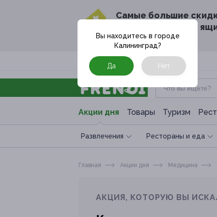
Cамые большие скид
в твоём почтовом ящ
Вы находитесь в городе
Калининград
?
Москва
Да
Нет
Акции дня
Товары
Туризм
Рест
Развлечения
Рестораны и еда
Главная
Акции дня
Медицина
АКЦИЯ, КОТОРУЮ ВЫ ИСКА