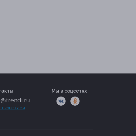
такты
Мы в соцсетях
o@frendi.ru
аться с нами