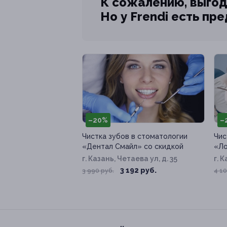
К сожалению, выгод
Но у Frendi есть пр
–20%
–
Чистка зубов в стоматологии
Чис
«Дентал Смайл» со скидкой
«Ло
г. Казань, Четаева ул, д. 35
г. 
25
3 192 руб.
3 990 руб.
4 10