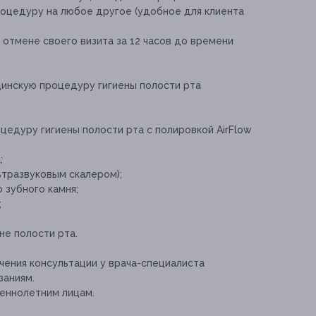
роцедуру на любое другое (удобное для клиента
отмене своего визита за 12 часов до времени
инскую процедуру гигиены полости рта
цедуру гигиены полости рта с полировкой AirFlow
:
;
ьтразвуковым скалером);
 зубного камня;
;
не полости рта.
ения консультации у врача-специалиста
заниям.
еннолетним лицам.