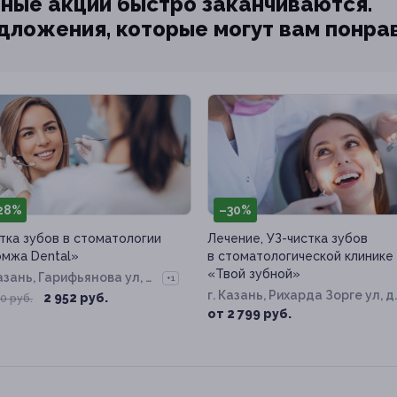
ные акции быстро заканчиваются.
едложения, которые могут вам понра
28%
–30%
тка зубов в стоматологии
Лечение, УЗ-чистка зубов
мжа Dental»
в стоматологической клинике
«Твой зубной»
Казань, Гарифьянова ул, д.
+1
г. Казань, Рихарда Зорге ул, д.
2 952 руб.
0 руб.
50
от 2 799 руб.