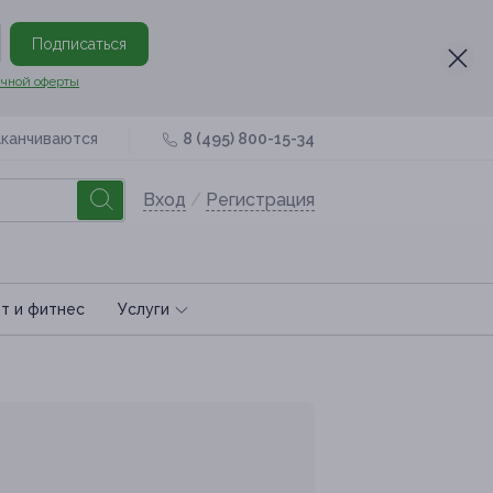
Подписаться
чной оферты
аканчиваются
8 (495) 800-15-34
Вход
/
Регистрация
т и фитнес
Услуги