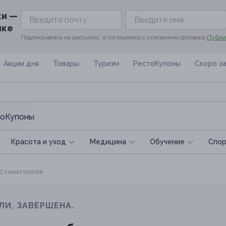
ки —
ике
Подписываясь на рассылку, я соглашаюсь с условиями договора
Публи
Акции дня
Товары
Туризм
РестоКупоны
Скоро з
оКупоны
Красота и уход
Медицина
Обучение
Спoр
Стоматология
ЛИ, ЗАВЕРШЕНА.