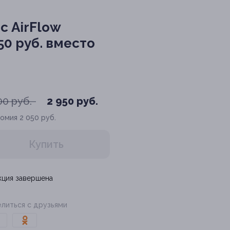
с AirFlow
0 руб. вместо
00 руб.
2 950 руб.
номия
2 050 руб.
Купить
кция завершена
литься с друзьями