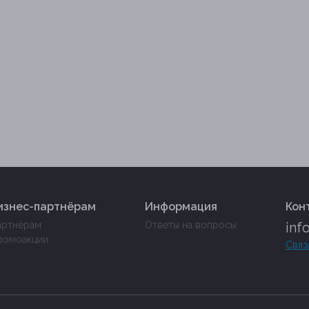
изнес-партнёрам
Информация
Кон
артнёрам
Ответы на вопросы
inf
ромоакции
Связ