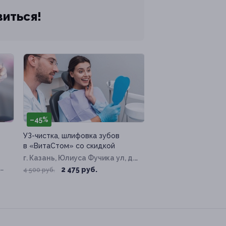
виться!
–45%
УЗ-чистка, шлифовка зубов
в «ВитаСтом» со скидкой
г. Казань, Юлиуса Фучика ул, д.
34
2 475 руб.
4 500 руб.