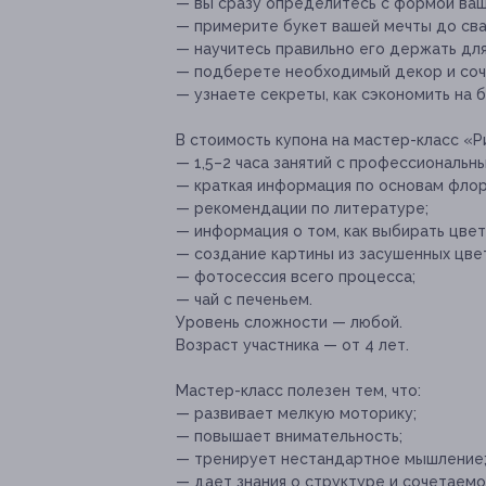
— вы сразу определитесь с формой ваш
— примерите букет вашей мечты до св
— научитесь правильно его держать дл
— подберете необходимый декор и соч
— узнаете секреты, как сэкономить на б
В стоимость купона на мастер-класс «Р
— 1,5–2 часа занятий с профессиональн
— краткая информация по основам флор
— рекомендации по литературе;
— информация о том, как выбирать цветы
— создание картины из засушенных цвет
— фотосессия всего процесса;
— чай с печеньем.
Уровень сложности — любой.
Возраст участника — от 4 лет.
Мастер-класс полезен тем, что:
— развивает мелкую моторику;
— повышает внимательность;
— тренирует нестандартное мышление
— дает знания о структуре и сочетаемо