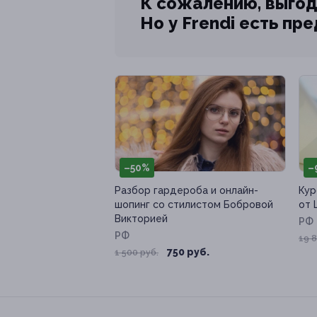
К сожалению, выгод
Но у Frendi есть пр
–50%
–
Разбор гардероба и онлайн-
Кур
шопинг со стилистом Бобровой
от 
Викторией
РФ
РФ
19 8
750 руб.
1 500 руб.