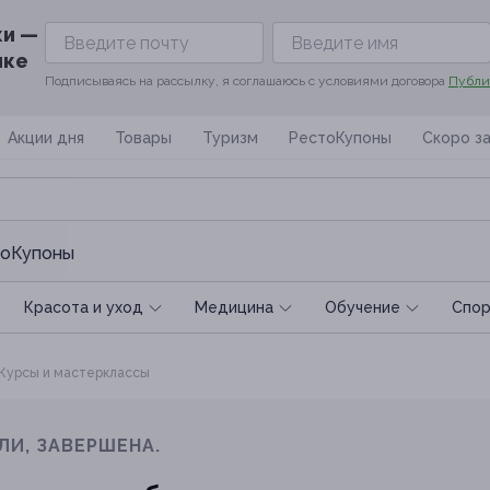
ки —
ике
Подписываясь на рассылку, я соглашаюсь с условиями договора
Публи
Акции дня
Товары
Туризм
РестоКупоны
Скоро з
оКупоны
Красота и уход
Медицина
Обучение
Спoр
Курсы и мастерклассы
ЛИ, ЗАВЕРШЕНА.