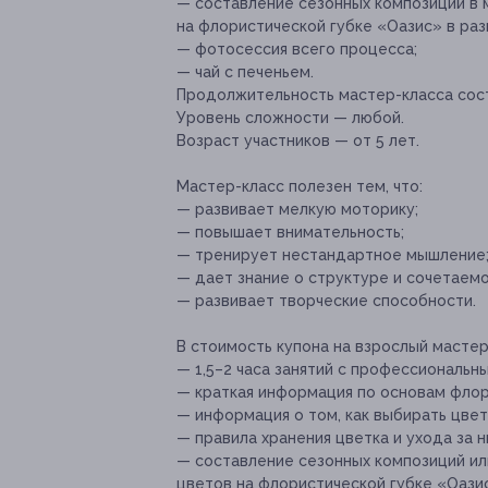
— составление сезонных композиций в 
на флористической губке «Оазис» в раз
— фотосессия всего процесса;
— чай с печеньем.
Продолжительность мастер-класса соста
Уровень сложности — любой.
Возраст участников — от 5 лет.
Мастер-класс полезен тем, что:
— развивает мелкую моторику;
— повышает внимательность;
— тренирует нестандартное мышление
— дает знание о структуре и сочетаемо
— развивает творческие способности.
В стоимость купона на взрослый масте
— 1,5–2 часа занятий с профессиональны
— краткая информация по основам флор
— информация о том, как выбирать цветы
— правила хранения цветка и ухода за н
— составление сезонных композиций ил
цветов на флористической губке «Оазис