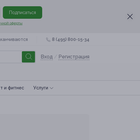
Подписаться
чной оферты
аканчиваются
8 (495) 800-15-34
Вход
/
Регистрация
т и фитнес
Услуги