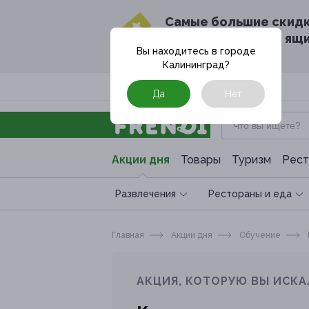
Cамые большие скид
в твоём почтовом ящ
Вы находитесь в городе
Калининград
?
Москва
Да
Нет
Акции дня
Товары
Туризм
Рест
Развлечения
Рестораны и еда
Главная
Акции дня
Обучение
АКЦИЯ, КОТОРУЮ ВЫ ИСКА