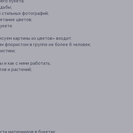
его букета;
адьбы;
я стильных фотографий;
етание цветов;
укете.
исуем картины из цветов» входит:
ым флористом в группе не более 6 человек;
истики;
 и как с ними работать;
ов и растений;
;
сти материалов в букетах;