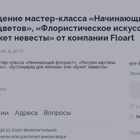
ение мастер-класса «Начинающи
цветов», «Флористическое искус
ет невесты» от компании Floart
ая, д. 30/2
от 
Экон
вия
.
1
тии
Адреса
Вопросы
А
30.12.2020 (включительно).
Поде
нном или распечатанном виде.