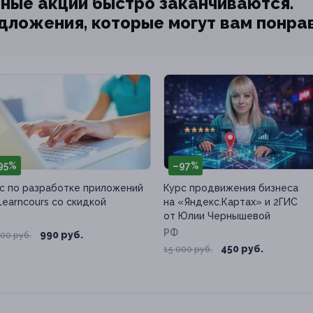
ные акции быстро заканчиваются.
едложения, которые могут вам понра
95%
–97%
с по разработке приложений
Курс продвижения бизнеса
Learncours со скидкой
на «Яндекс.Картах» и 2ГИС
от Юлии Чернышевой
РФ
990 руб.
00 руб.
450 руб.
15 000 руб.