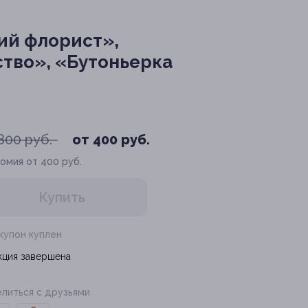
й флорист»,
ство», «Бутоньерка
800 руб.
от 400 руб.
омия от 400 руб.
Купить
 купон куплен
кция завершена
литься с друзьями