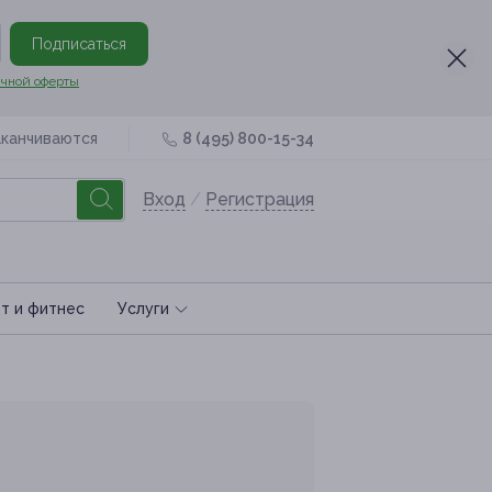
Подписаться
чной оферты
аканчиваются
8 (495) 800-15-34
Вход
/
Регистрация
т и фитнес
Услуги