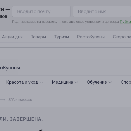
ки —
ике
Подписываясь на рассылку, я соглашаюсь с условиями договора
Публи
Акции дня
Товары
Туризм
РестоКупоны
Скоро з
оКупоны
Красота и уход
Медицина
Обучение
Спoр
SPA и массаж
ЛИ, ЗАВЕРШЕНА.