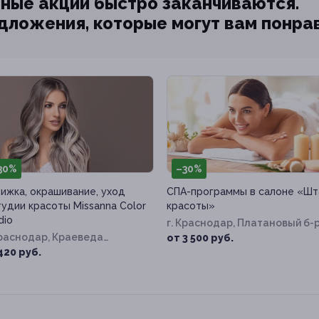
ные акции быстро заканчиваются.
едложения, которые могут вам понра
30%
–30%
ижка, окрашивание, уход
СПА-программы в салоне «Шт
тудии красоты Missanna Color
красоты»
dio
г. Краснодар, Платановый б-р
Краснодар, Краеведа
д. 17п
от 3 500 руб.
овьёва ул, д. 6, к. 1
420 руб.