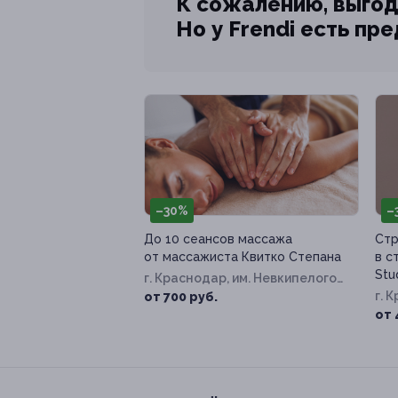
К сожалению, выгод
Но у Frendi есть пр
–30%
–
До 10 сеансов массажа
Стр
от массажиста Квитко Степана
в с
Stu
г. Краснодар, им. Невкипелого
ул, д. 24/2, к. 1
г. 
от 700 руб.
Сол
от 