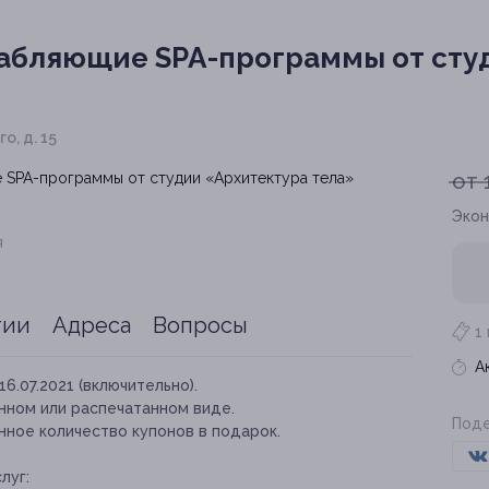
абляющие SPA-программы от сту
о, д. 15
от 
Экон
я
тии
Адреса
Вопросы
1
А
16.07.2021 (включительно).
нном или распечатанном виде.
Поде
нное количество купонов в подарок.
луг: