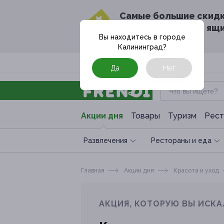
Cамые большие скид
в твоём почтовом ящ
Вы находитесь в городе
Калининград
?
Москва
Да
Нет
Акции дня
Товары
Туризм
Рест
Развлечения
Рестораны и еда
Главная
Акции дня
Красота и уход
АКЦИЯ, КОТОРУЮ ВЫ ИСКА