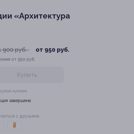
дии «Архитектура
1 900 руб.
от 950 руб.
омия от 950 руб.
Купить
 купон куплен
кция завершена
литься с друзьями