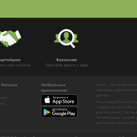
артнёрам
Вакансии
ите себя на Frendi
Работайте вместе с нами
ь больше
Мобильные
Frendi – это акции и к
обучение, развлечения
приложения
другое.
кции
Регистрируйтесь и пол
рам
товары и услуги в Моск
круглосуточно, где бы
Лучшие цены, лучшие у
достаточно купить купо