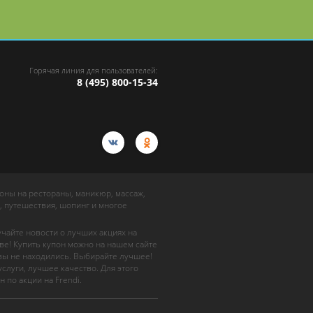
или биоревитализация
в «МЦ Косметология»
Горячая линия для пользователей:
8 (495) 800-15-34
упоны на рестораны, маникюр, массаж,
, путешествия, шопинг и многое
учайте новости о лучших акциях на
ве! Купить купон можно на нашем сайте
 вы не находились. Выбирайте лучшее!
слуги, лучшее качество. Для этого
н по акции на Frendi.