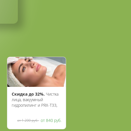
Скидка до 32%.
Чистка
лица, вакуумный
гидропилинг и PRX-T33,
BioRePeelCl3, SMAS-
лифтинг,
от 840 руб.
от 1 200 руб.
карбокситерапия,
лечение акне и постакне