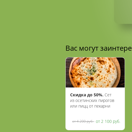
Вас могут заинтер
Скидка до 50%.
Сет
из осетинских пирогов
или пицц от пекарни
«Осетия»
от 2 100 руб.
от 4 200 руб.