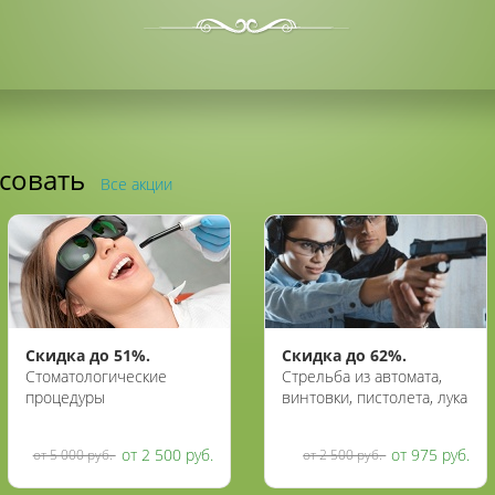
есовать
Все акции
Скидка до 51%.
Скидка до 62%.
Стоматологические
Стрельба из автомата,
процедуры
винтовки, пистолета, лука
в медицинском центре
и арбалета в тире
«Ниа-мед»
«Калибри»
от 2 500 руб.
от 975 руб.
от 5 000 руб.
от 2 500 руб.