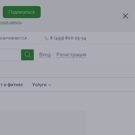
Подписаться
чной оферты
аканчиваются
8 (495) 800-15-34
Вход
/
Регистрация
т и фитнес
Услуги