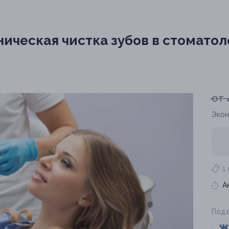
ическая чистка зубов в стомато
от 
Экон
1
А
Поде