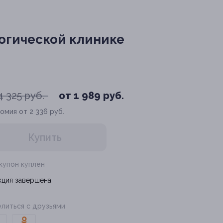
логической клинике
4 325 руб.
от 1 989 руб.
омия от 2 336 руб.
Купить
 купон куплен
кция завершена
литься с друзьями