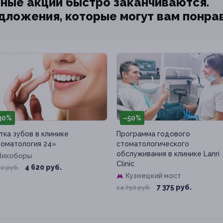
ные акции быстро заканчиваются.
едложения, которые могут вам понра
30%
–50%
тка зубов в клинике
Программа годового
оматология 24»
стоматологического
обслуживания в клинике Lanri
Лихоборы
Clinic
4 620 руб.
0 руб.
Кузнецкий мост
7 375 руб.
14 750 руб.