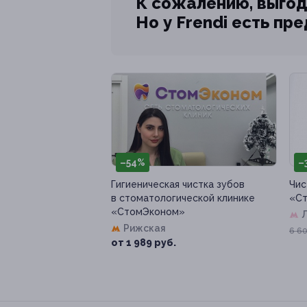
К сожалению, выгод
Но у Frendi есть пр
–54%
–
Гигиеническая чистка зубов
Чис
в стоматологической клинике
«Ст
«СтомЭконом»
Рижская
6 60
от 1 989 руб.