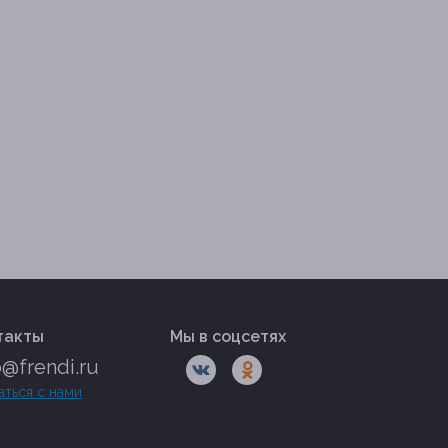
такты
Мы в соцсетях
o@frendi.ru
аться с нами