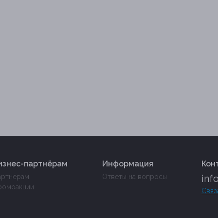
изнес-партнёрам
Информация
Кон
артнёрам
Ответы на вопросы
inf
ромоакции
Связ