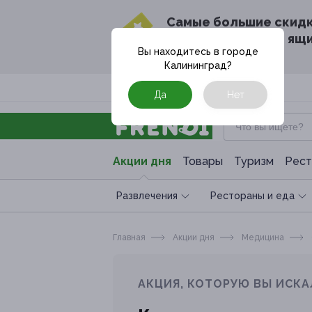
Cамые большие скид
в твоём почтовом ящ
Вы находитесь в городе
Калининград
?
Москва
Да
Нет
Акции дня
Товары
Туризм
Рест
Развлечения
Рестораны и еда
Главная
Акции дня
Медицина
АКЦИЯ, КОТОРУЮ ВЫ ИСКА