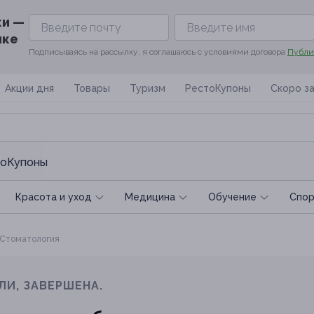
ки —
ике
Подписываясь на рассылку, я соглашаюсь с условиями договора
Публи
Акции дня
Товары
Туризм
РестоКупоны
Скоро з
оКупоны
Красота и уход
Медицина
Обучение
Спoр
Стоматология
ЛИ, ЗАВЕРШЕНА.