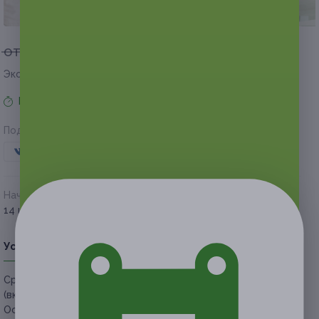
1 из 2
от 4 800 руб.
от 2 400 руб.
Экономия от 2 400 руб.
Время продаж ограничено!
Поделиться с друзьями
Начало действия
Окончание действия
14 июня 2026 г.
13 сентября 2026 г.
Условия
Описание
Гарантии
Адреса
Вопросы
Срок действия купонов:
с 15.06.2026 до 13.09.2026
(включительно).
Основные условия: