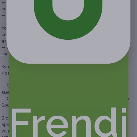
— купон не распространяется на другие
спецпредложения медицинского центра;
— обязательна предварительная запись по телефону;
— если участник акции опаздывает более чем на 15 минут,
то администрация медицинского центра оставляет за
собой право перенести процедуры на другое (удобное
для персонала и клиента) время;
— рекомендовано сообщить об отмене или переносе
записи не менее чем за 12 часов.
Купон действует на следующие виды комплексных
медицинских процедур:
— Скидка 50% на прием у врача-терапевта (2400 руб.
вместо 4800 руб.)
— Скидка 50% на прием у врача-уролога (3000 руб. вместо
Frendi
6000 руб.)
В стоимость купона на комплексную процедуру приема у
врача-специалиста входят следующие медицинские
услуги:
прием у врача-терапевта или врача-уролога (в