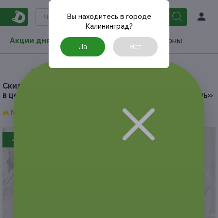
Вы находитесь в городе
Калининград
?
Акции дня
Товары
Туризм
РестоКупоны
Да
Нет
Главная
Акции дня
Медицина
Скидка до 50%.
Прием терапевта или уролога
в центре планирования семьи «Доктор Фронталь»
Минская,
г. Москва, Минская ул., д. 5
- 50%