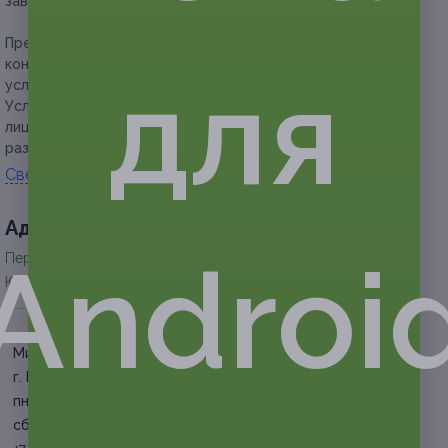
зависимости от купленного купона).
Предупреждаем о необходимости получения
консультации у врача-специалиста по оказываемым
для
услугам и противопоказаниям.
Услуга предоставляется только совершеннолетним
лицам. Несовершеннолетним услуга предоставляется с
разрешения родителей.
Свернуть
Адресa
Androi
Перейти на сайт партнера
Юридическая информация о партнёре
Минская
г. Москва, Минская ул., д. 5
пн-пт, вс: с 09:00 до 20:00,
сб: с 09:00 до 18:00