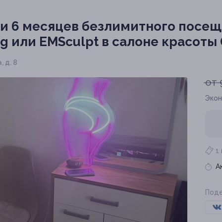
или 6 месяцев безлимитного посе
g или EMSculpt в салоне красоты
, д. 8
от 
Экон
1
А
Поде