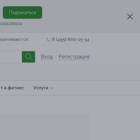
Подписаться
чной оферты
аканчиваются
8 (495) 800-15-34
Вход
/
Регистрация
т и фитнес
Услуги