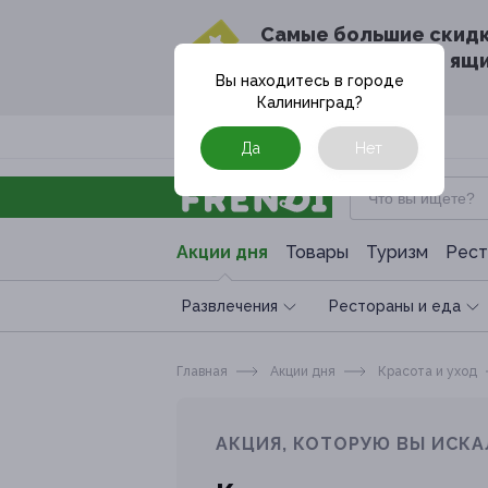
Cамые большие скид
в твоём почтовом ящ
Вы находитесь в городе
Калининград
?
Москва
Да
Нет
Акции дня
Товары
Туризм
Рест
Развлечения
Рестораны и еда
Главная
Акции дня
Красота и уход
АКЦИЯ, КОТОРУЮ ВЫ ИСКА