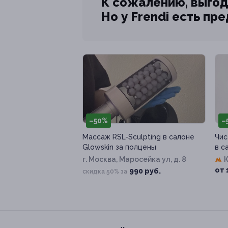
К сожалению, выгод
Но у Frendi есть пр
–50%
–
Массаж RSL-Sculpting в салоне
Чис
Glowskin за полцены
в с
г. Москва, Маросейка ул, д. 8
от 
990 руб.
скидка 50% за