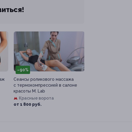
виться!
–90%
саж
Сеансы роликового массажа
с термокомпрессией в салоне
красоты M. Lab
Красные ворота
от 1 800 руб.