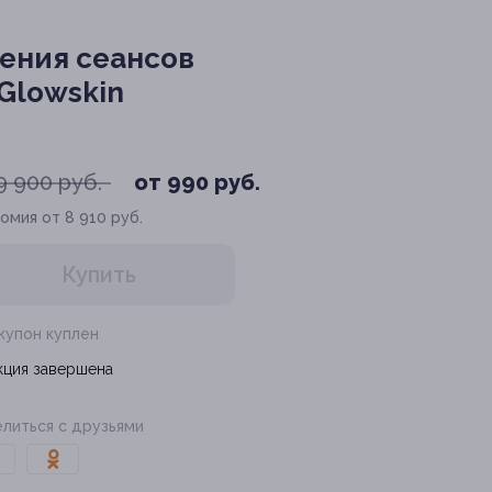
щения сеансов
 Glowskin
9 900 руб.
от 990 руб.
омия от 8 910 руб.
Купить
 купон куплен
кция завершена
литься с друзьями