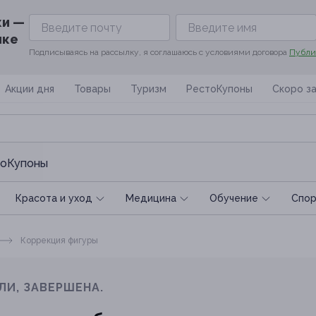
ки —
ике
Подписываясь на рассылку, я соглашаюсь с условиями договора
Публи
Акции дня
Товары
Туризм
РестоКупоны
Скоро з
оКупоны
Красота и уход
Медицина
Обучение
Спoр
Коррекция фигуры
ЛИ, ЗАВЕРШЕНА.