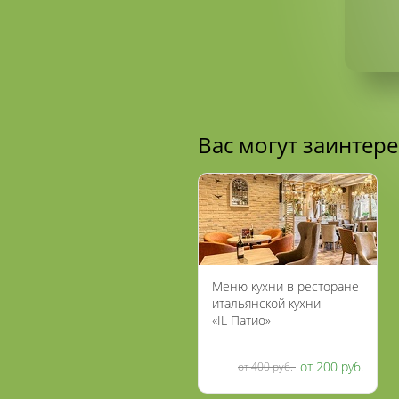
Вас могут заинтер
Меню кухни в ресторане
итальянской кухни
«IL Патио»
на «Маяковской»
со скидкой 50%
от 200 руб.
от 400 руб.