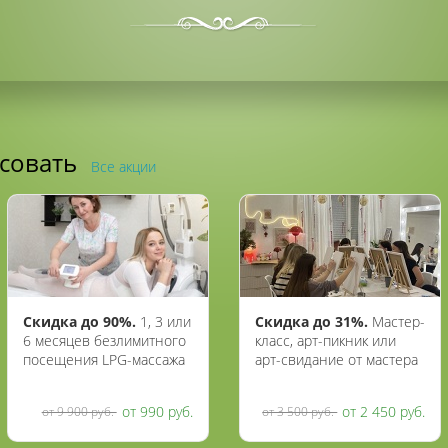
есовать
Все акции
Скидка до 90%.
1, 3 или
Скидка до 31%.
Мастер-
6 месяцев безлимитного
класс, арт-пикник или
посещения LPG-массажа
арт-свидание от мастера
в студии красоты «Дентал
Евы
Бьюти Бутик»
от 990 руб.
от 2 450 руб.
от 9 900 руб.
от 3 500 руб.