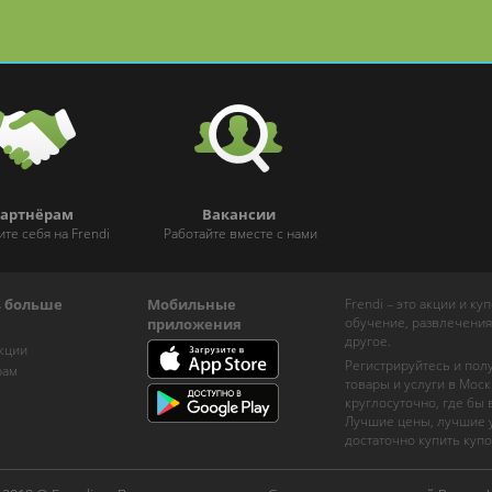
артнёрам
Вакансии
ите себя на Frendi
Работайте вместе с нами
ь больше
Мобильные
Frendi – это акции и к
обучение, развлечения
приложения
другое.
кции
Регистрируйтесь и пол
рам
товары и услуги в Моск
круглосуточно, где бы
Лучшие цены, лучшие у
достаточно купить купо