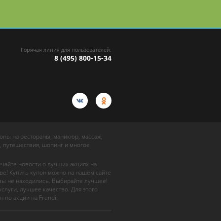
Горячая линия для пользователей:
8 (495) 800-15-34
упоны на рестораны, маникюр, массаж,
, путешествия, шопинг и многое
учайте новости о лучших акциях на
ве! Купить купон можно на нашем сайте
 вы не находились. Выбирайте лучшее!
слуги, лучшее качество. Для этого
н по акции на Frendi.