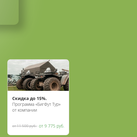
Скидка до 15%.
Программа «БигФут Тур»
от компании
«Воентанктур»
от 9 775 руб.
от 11 500 руб.