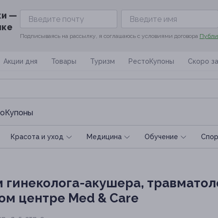
ки —
ике
Подписываясь на рассылку, я соглашаюсь с условиями договора
Публи
Акции дня
Товары
Туризм
РестоКупоны
Скоро з
оКупоны
Красота и уход
Медицина
Обучение
Спoр
 гинеколога-акушера, травматол
ом центре Med & Care