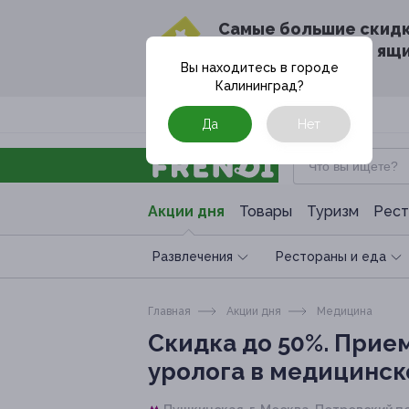
Cамые большие скид
в твоём почтовом ящ
Вы находитесь в городе
Калининград
?
Москва
Да
Нет
Акции дня
Товары
Туризм
Рест
Развлечения
Рестораны и еда
Главная
Акции дня
Медицина
Скидка до 50%.
Прием
уролога в медицинск