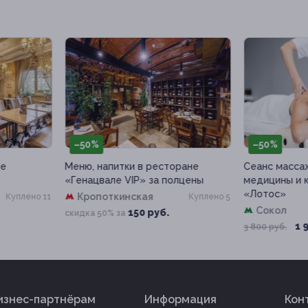
50%
–50%
ю, напитки в ресторане
Сеанс массажа в центре
нацвале VIP» за полцены
медицины и косметологии
«Лотос»
Кропоткинская
Куплено 5
Сокол
150 руб.
дка 50% за
1 900 руб.
3 800 руб.
изнес-партнёрам
Информация
Кон