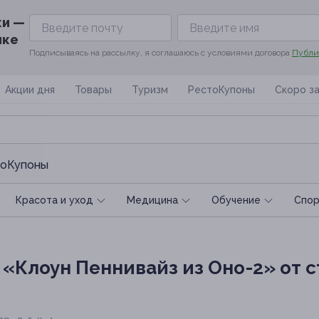
ки —
ике
Подписываясь на рассылку, я соглашаюсь с условиями договора
Публи
Акции дня
Товары
Туризм
РестоКупоны
Скоро з
оКупоны
Красота и уход
Медицина
Обучение
Спoр
 «Клоун Пеннивайз из Оно-2» от 