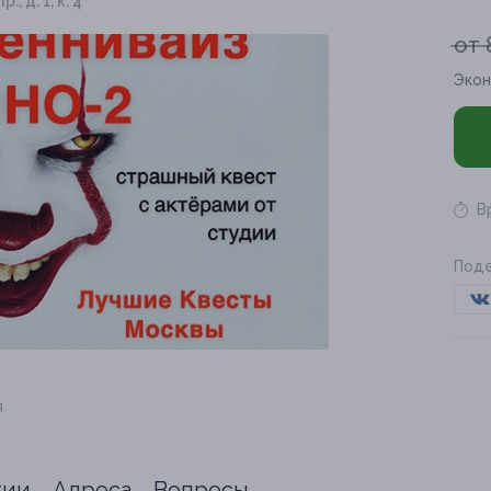
, д. 1, к. 4
от 
Экон
В
Поде
я
тии
Адреса
Вопросы