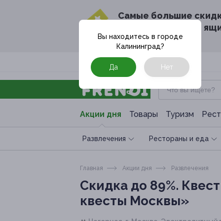
Cамые большие скид
в твоём почтовом ящ
Вы находитесь в городе
Калининград
?
Москва
Да
Нет
Акции дня
Товары
Туризм
Рест
Развлечения
Рестораны и еда
Главная
Акции дня
Развлечения
Скидка до 89%.
Квест
квесты Москвы»