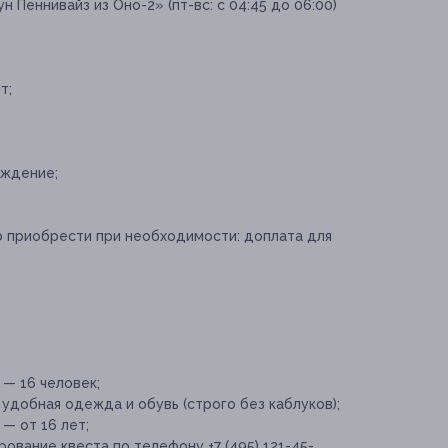
 Пеннивайз из Оно-2» (пт-вс: с 04:45 до 06:00)
т;
ождение;
о приобрести при необходимости:
доплата для
— 16 человек;
добная одежда и обувь (строго без каблуков);
— от 16 лет;
вание квеста по телефону +7 (495) 121-45-