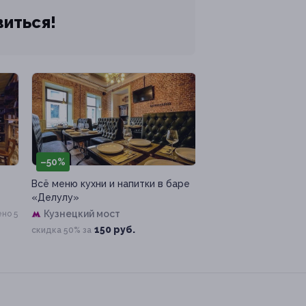
виться!
–50%
Всё меню кухни и напитки в баре
«Делулу»
Кузнецкий мост
но 5
150 руб.
скидка 50% за