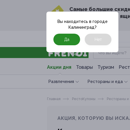
Cамые большие скид
в твоём почтовом ящ
Вы находитесь в городе
Калининград
?
Москва
Да
Нет
Акции дня
Товары
Туризм
Рест
Развлечения
Рестораны и еда
Главная
РестоКупоны
Рестораны и
АКЦИЯ, КОТОРУЮ ВЫ ИСКА