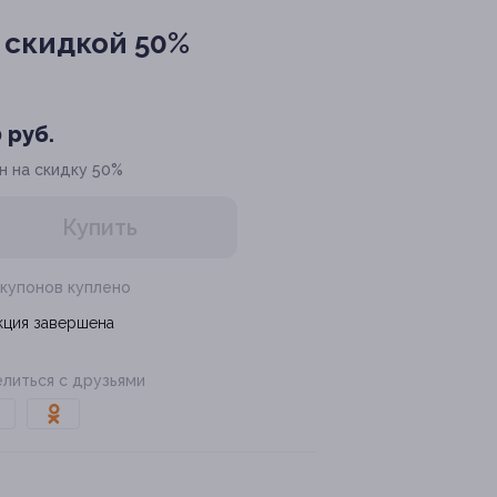
 скидкой 50%
 руб.
н на скидку 50%
Купить
 купонов куплено
кция завершена
литься с друзьями