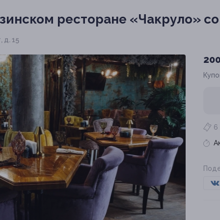
узинском ресторане «Чакруло» со
 д. 15
200
Купо
6
А
Поде