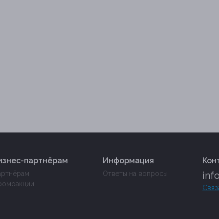
изнес-партнёрам
Информация
Кон
артнёрам
Ответы на вопросы
inf
ромоакции
Связ