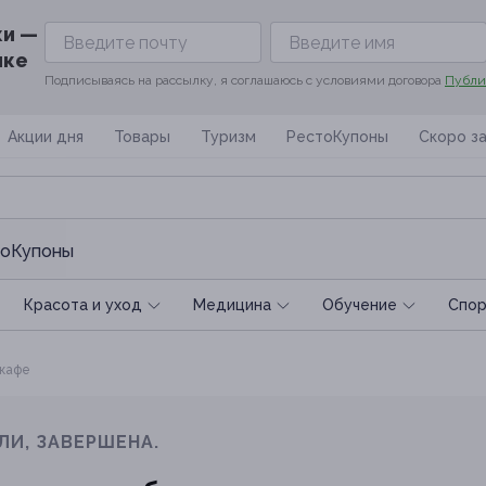
ки —
ике
Подписываясь на рассылку, я соглашаюсь с условиями договора
Публи
Акции дня
Товары
Туризм
РестоКупоны
Скоро з
оКупоны
Красота и уход
Медицина
Обучение
Спoр
 кафе
ЛИ, ЗАВЕРШЕНА.