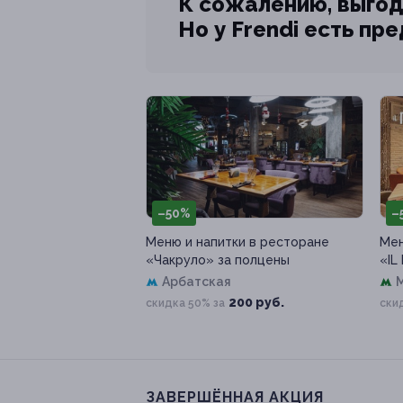
К сожалению, выгод
Но у Frendi есть пр
–50%
–
Меню и напитки в ресторане
Мен
«Чакруло» за полцены
«IL
Арбатская
200 руб.
скидка 50% за
ски
ЗАВЕРШЁННАЯ АКЦИЯ