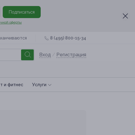
Подписаться
чной оферты
аканчиваются
8 (495) 800-15-34
Вход
/
Регистрация
т и фитнес
Услуги