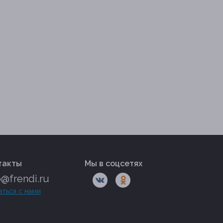
такты
Мы в соцсетях
o@frendi.ru
аться с нами