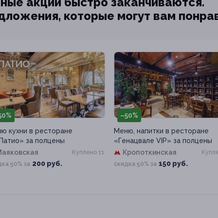
ные акции быстро заканчиваются.
едложения, которые могут вам понра
50%
–50%
ю кухни в ресторане
Меню, напитки в ресторане
 Патио» за полцены
«Генацвале VIP» за полцены
Маяковская
Кропоткинская
Куплено 11
Купле
200 руб.
150 руб.
дка 50% за
скидка 50% за