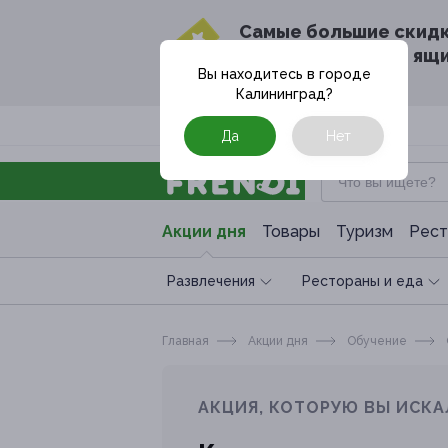
Cамые большие скид
в твоём почтовом ящ
Вы находитесь в городе
Калининград
?
Москва
Да
Нет
Акции дня
Товары
Туризм
Рест
Развлечения
Рестораны и еда
Главная
Акции дня
Обучение
АКЦИЯ, КОТОРУЮ ВЫ ИСКА