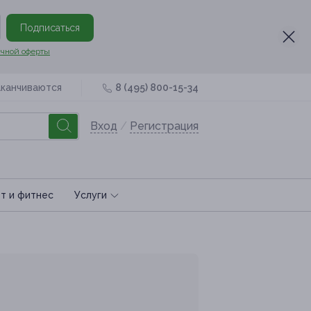
Подписаться
чной оферты
аканчиваются
8 (495) 800-15-34
Вход
/
Регистрация
т и фитнес
Услуги