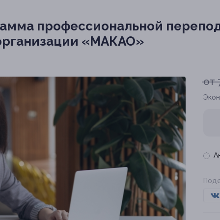
амма профессиональной перепод
 организации «МАКАО»
от 
Экон
А
Поде