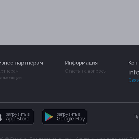
изнес-партнёрам
Информация
Кон
артнёрам
Ответы на вопросы
inf
ромоакции
Связ
загрузить в
загрузить в
Пр
App Store
Google Play