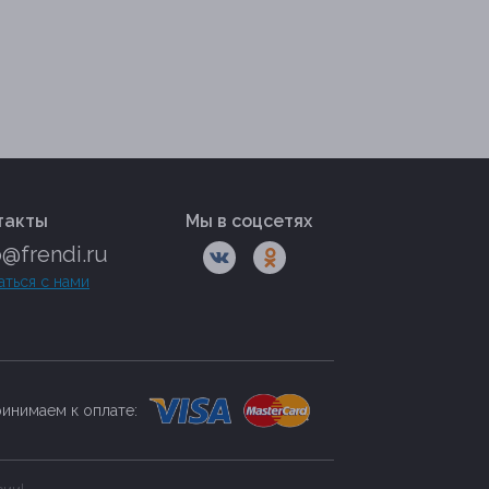
такты
Мы в соцсетях
o@frendi.ru
аться с нами
инимаем к оплате: