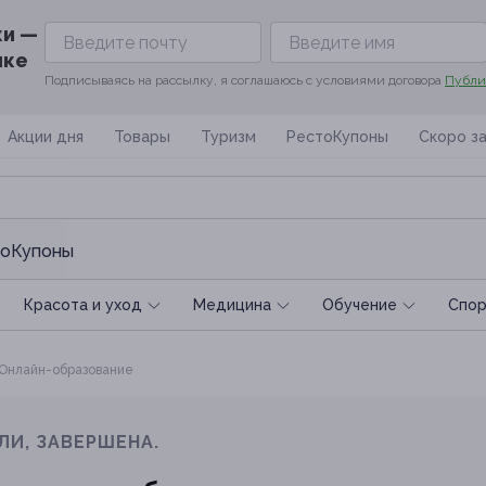
ки —
ике
Подписываясь на рассылку, я соглашаюсь с условиями договора
Публи
Акции дня
Товары
Туризм
РестоКупоны
Скоро з
оКупоны
Красота и уход
Медицина
Обучение
Спoр
Онлайн-образование
ЛИ, ЗАВЕРШЕНА.