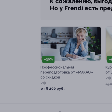
К сожалению, выгод
Но у Frendi есть пр
–30%
–
Профессиональная
Кур
переподготовка от «МАКАО»
от 
со скидкой
РФ
РФ
19 8
от 8 400 руб.