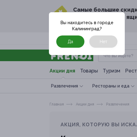
Cамые большие скид
в твоём почтовом ящ
Вы находитесь в городе
Калининград
?
Москва
Да
Нет
Акции дня
Товары
Туризм
Рест
Развлечения
Рестораны и еда
Главная
Акции дня
Развлечения
АКЦИЯ, КОТОРУЮ ВЫ ИСКА