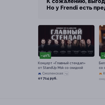
К сожалению, выгод
Но у Frendi есть пр
–40%
–
Концерт «Главный стендап»
Бил
от StandUp Msk со скидкой
со 
Смоленская
+4
от 714 руб.
ски