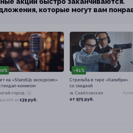
ные акции быстро заканчиваются.
едложения, которые могут вам понра
20%
–61%
ет на «StandUp экскурсию»
Стрельба в тире «Калибри»
стендап-комиком
со скидкой
Китай-город
Савёловская
Купле
+2
от 975 руб.
139 руб.
дка 20% за