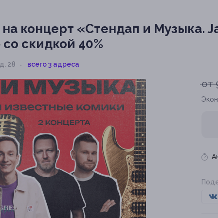
на концерт «Стендап и Музыка. Jaz
 со скидкой 40%
 д. 28
всего 3 адреса
от 
Экон
А
Поде