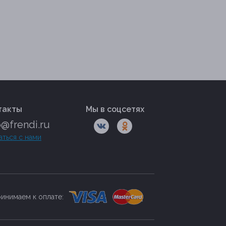
такты
Мы в соцсетях
o@frendi.ru
аться с нами
инимаем к оплате: