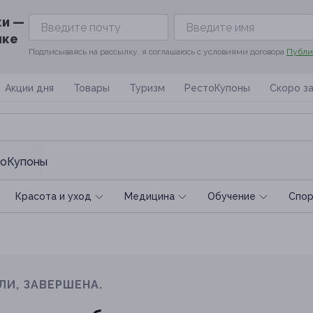
ки —
ике
Подписываясь на рассылку, я соглашаюсь с условиями договора
Публи
Акции дня
Товары
Туризм
РестоКупоны
Скоро з
оКупоны
Красота и уход
Медицина
Обучение
Спoр
ЛИ, ЗАВЕРШЕНА.