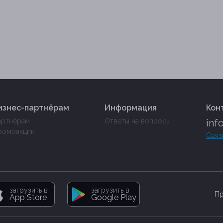
изнес-партнёрам
Информация
Кон
артнёрам
Ответы на вопросы
inf
ромоакции
Связ
загрузить в
загрузить в
Пр
App Store
Google Play