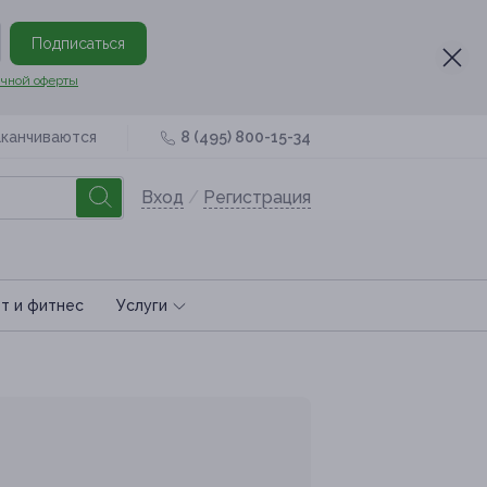
Подписаться
чной оферты
аканчиваются
8 (495) 800-15-34
Вход
/
Регистрация
т и фитнес
Услуги