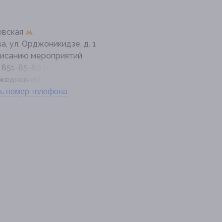
овская
ва, ул. Орджоникидзе, д. 1
писанию мероприятий
) 851-85-89 (с 11:00 до
ежедневно)
ь номер телефона