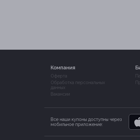
Компания
Б
Оферта
П
Обработка персональных
П
данных
Вакансии
Все наши купоны доступны через
мобильное приложение: