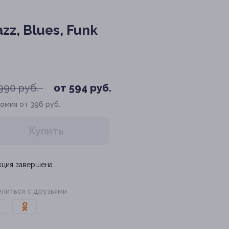
z, Blues, Funk
990 руб.
от 594 руб.
омия от 396 руб.
Купить
кция завершена
литься с друзьями