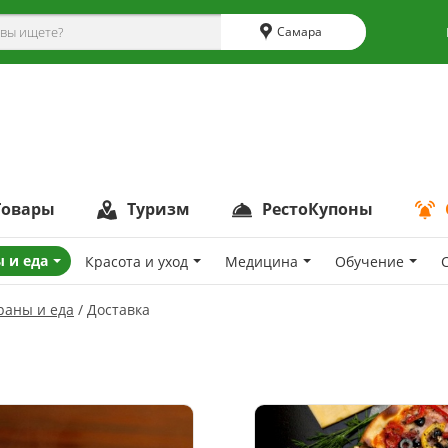
Самара
Товары
Туризм
РестоКупоны
 и еда
Красота и уход
Медицина
Обучение
раны и еда
Доставка