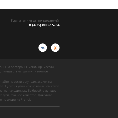
Горячая линия для пользователей:
8 (495) 800-15-34
упоны на рестораны, маникюр, массаж,
, путешествия, шопинг и многое
учайте новости о лучших акциях на
ве! Купить купон можно на нашем сайте
 вы не находились. Выбирайте лучшее!
слуги, лучшее качество. Для этого
н по акции на Frendi.