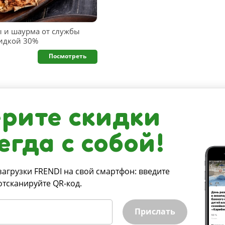
ы и шаурма от службы
кидкой 30%
Посмотреть
рите скидки
егда с собой!
загрузки FRENDI на свой смартфон: введите
отсканируйте QR-код.
Прислать