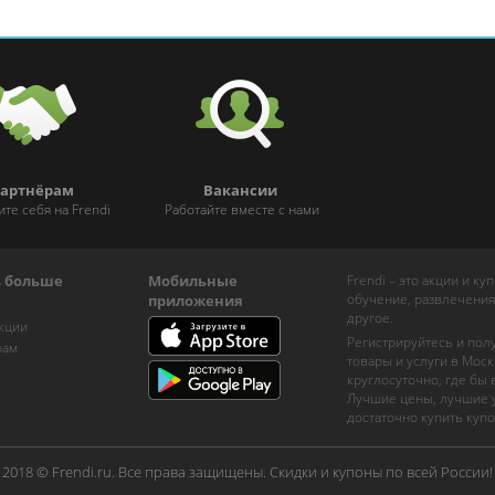
артнёрам
Вакансии
ите себя на Frendi
Работайте вместе с нами
ь больше
Мобильные
Frendi – это акции и к
обучение, развлечения
приложения
другое.
кции
Регистрируйтесь и пол
рам
товары и услуги в Моск
круглосуточно, где бы
Лучшие цены, лучшие у
достаточно купить купо
2018 © Frendi.ru. Все права защищены. Скидки и купоны по всей России!