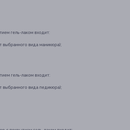
тием гель-лаком входит:
т выбранного вида маникюра);
тием гель-лаком входит:
т выбранного вида педикюра);
юр с покрытием гель-лаком входит: