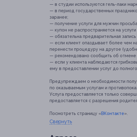
— в студии используются гель-лаки марк
— в период государственных праздник
заранее;
— получение услуги для мужчин просьба
— купон не распространяется на услуги
— обязательна предварительная запись п
— если клиент опаздывает более чем на
перенести процедуру на другое (удобно
— рекомендовано сообщить об отмене и
— если у клиента наблюдаются грибковы
ему в предоставлении услуг до полног
Предупреждаем о необходимости получ
по оказываемым услугам и противопока
Услуга предоставляется только совер
предоставляется с разрешения родите
Посмотреть страницу «
ВКонтакте
».
Свернуть