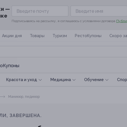
ки —
ике
Подписываясь на рассылку, я соглашаюсь с условиями договора
Публи
Акции дня
Товары
Туризм
РестоКупоны
Скоро з
оКупоны
Красота и уход
Медицина
Обучение
Спoр
Маникюр, педикюр
ЛИ, ЗАВЕРШЕНА.