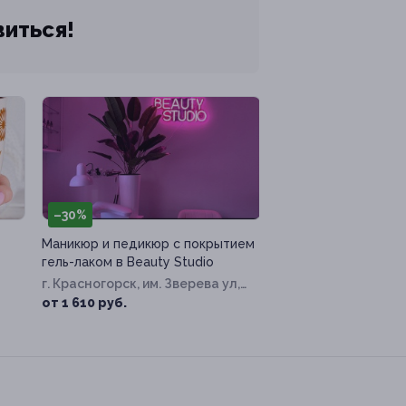
виться!
–30%
Маникюр и педикюр с покрытием
гель-лаком в Beauty Studio
г. Красногорск, им. Зверева ул,
д. 4
от 1 610 руб.