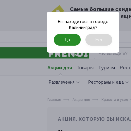
Cамые большие скид
в твоём почтовом ящ
Вы находитесь в городе
Калининград
?
Москва
Да
Нет
Акции дня
Товары
Туризм
Рест
Развлечения
Рестораны и еда
Главная
Акции дня
Красота и уход
АКЦИЯ, КОТОРУЮ ВЫ ИСКА