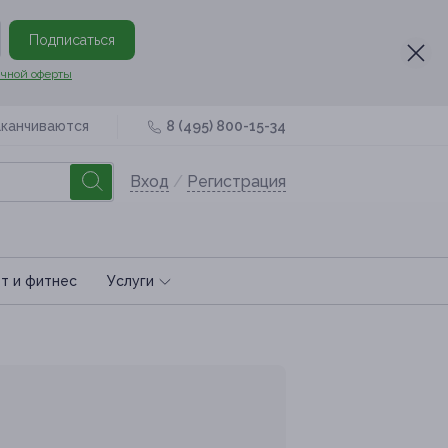
Подписаться
чной оферты
аканчиваются
8 (495) 800-15-34
Вход
/
Регистрация
т и фитнес
Услуги