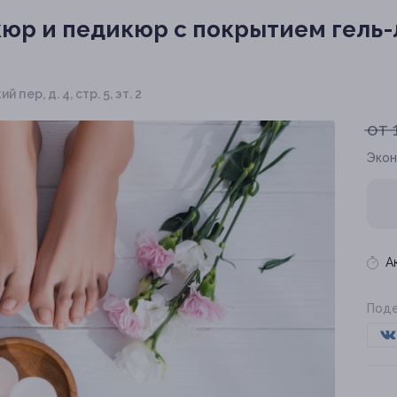
юр и педикюр c покрытием гель-
пер, д. 4, стр. 5, эт. 2
от 
Экон
А
Поде