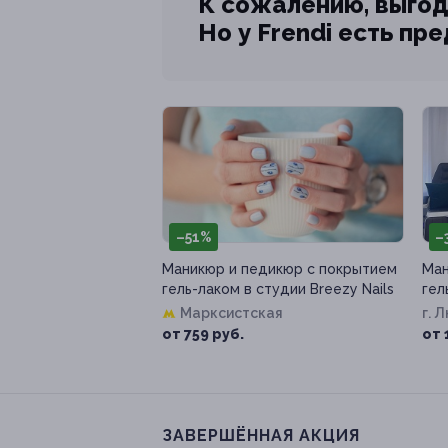
К сожалению, выгод
Но у Frendi есть пр
–51%
–
Маникюр и педикюр c покрытием
Ман
гель-лаком в студии Breezy Nails
гел
Марксистская
г. 
от 759 руб.
от 
ЗАВЕРШЁННАЯ АКЦИЯ