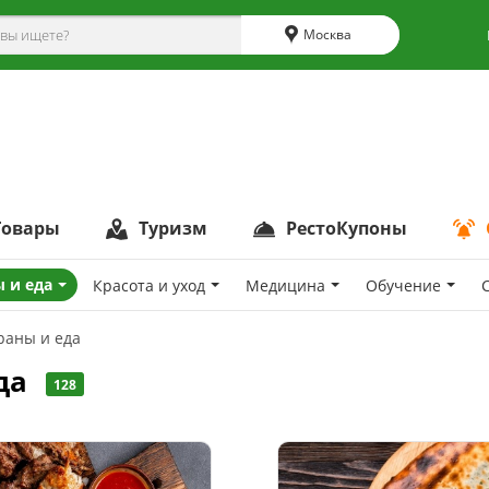
Москва
Товары
Туризм
РестоКупоны
 и еда
Красота и уход
Медицина
Обучение
раны и еда
еда
128