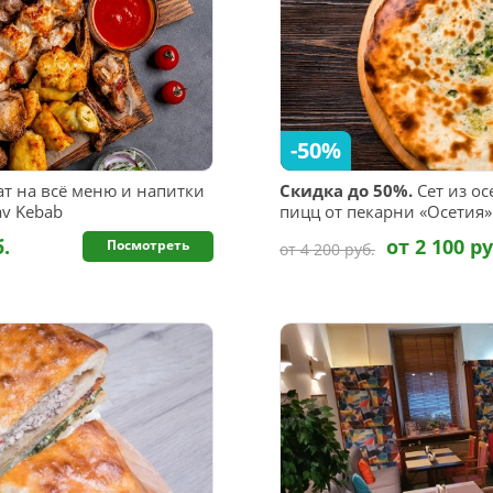
-50%
т на всё меню и напитки
Скидка до 50%.
Сет из ос
av Kebab
пицц от пекарни «Осетия»
б.
от 2 100 ру
Посмотреть
от 4 200 руб.