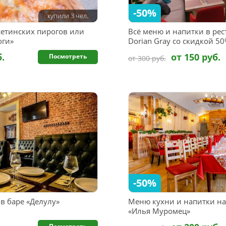
-50%
купили 3 чел.
сетинских пирогов или
Всё меню и напитки в ре
оги»
Dorian Gray со скидкой 5
б.
от 150 руб.
Посмотреть
от 300 руб.
-50%
в баре «Делулу»
Меню кухни и напитки на
«Илья Муромец»