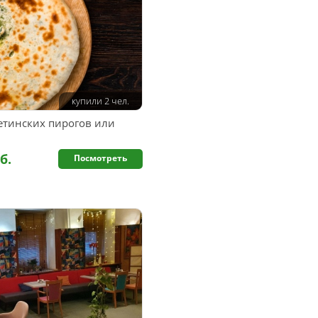
купили 2 чел.
етинских пирогов или
б.
Посмотреть