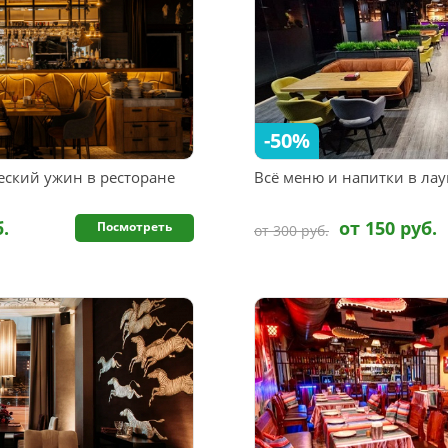
-50%
ский ужин в ресторане
Всё меню и напитки в лау
б.
от 150 руб.
Посмотреть
от 300 руб.