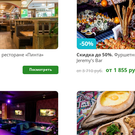
-50%
 ресторане «Пинта»
Скидка до 50%.
Фуршетны
Jeremy’s Bar
от 1 855 ру
Посмотреть
от 3 710 руб.