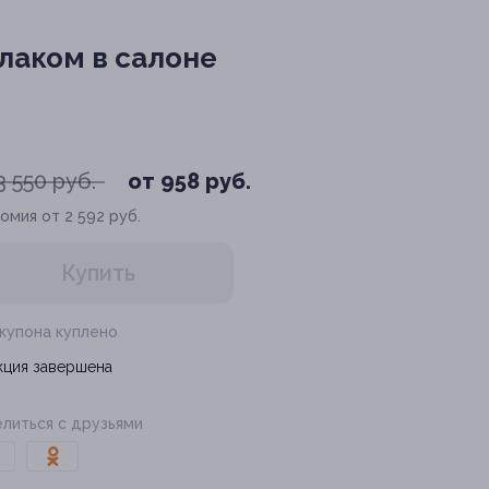
лаком в салоне
3 550 руб.
от 958 руб.
омия от 2 592 руб.
Купить
 купона куплено
кция завершена
литься с друзьями