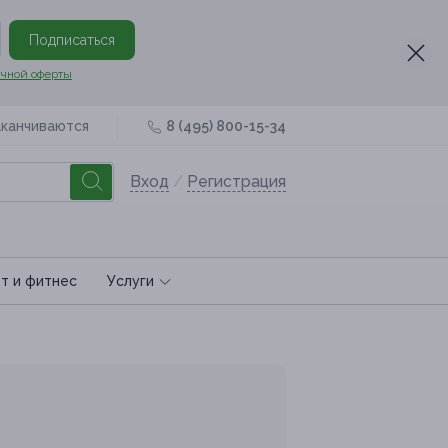
Подписаться
чной оферты
аканчиваются
8 (495) 800-15-34
Вход
/
Регистрация
т и фитнес
Услуги