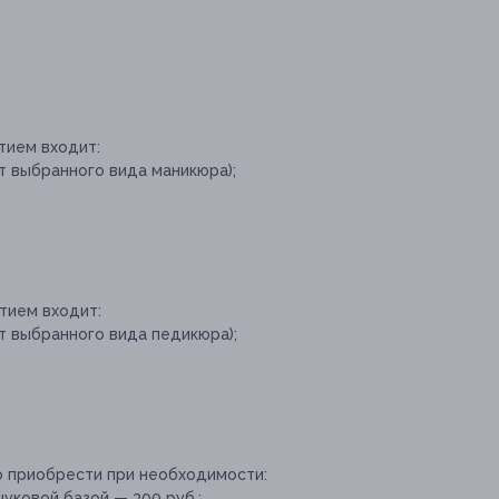
тием входит:
т выбранного вида маникюра);
тием входит:
т выбранного вида педикюра);
о приобрести при необходимости:
уковой базой — 300 руб.;