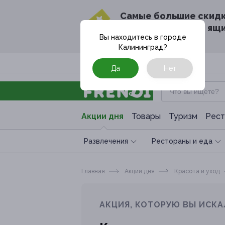
Cамые большие скид
в твоём почтовом ящ
Вы находитесь в городе
Калининград
?
Москва
Да
Нет
Акции дня
Товары
Туризм
Рест
Развлечения
Рестораны и еда
Главная
Акции дня
Красота и уход
АКЦИЯ, КОТОРУЮ ВЫ ИСКА