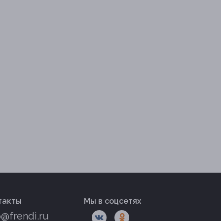
такты
Мы в соцсетях
o@frendi.ru