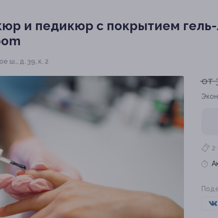
юр и педикюр с покрытием гель-
oom
ш., д. 39, к. 2
от 
Экон
2
А
Поде