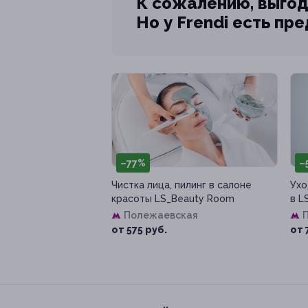
К сожалению, выгод
Но у Frendi есть пр
–77%
–
Чистка лица, пилинг в салоне
Ухо
красоты LS_Beauty Room
в L
Полежаевская
от 575 руб.
от 