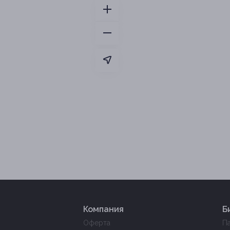
Компания
Б
Оферта
П