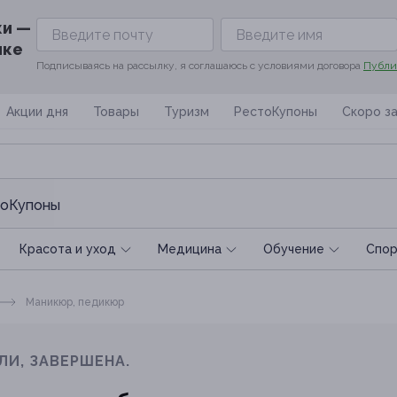
ки —
ике
Подписываясь на рассылку, я соглашаюсь с условиями договора
Публи
Акции дня
Товары
Туризм
РестоКупоны
Скоро з
оКупоны
Красота и уход
Медицина
Обучение
Спoр
Маникюр, педикюр
ЛИ, ЗАВЕРШЕНА.