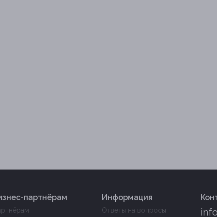
изнес-партнёрам
Информация
Кон
артнёрам
Ответы на вопросы
inf