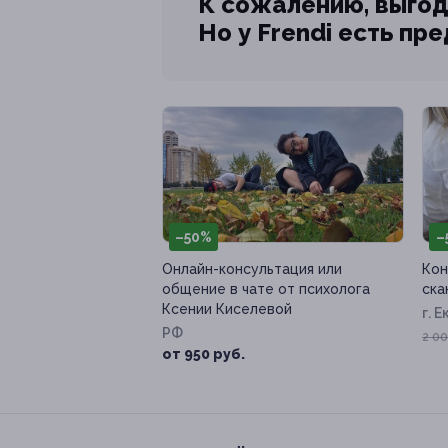
К сожалению, выгод
Но у Frendi есть пр
–50%
–
Онлайн-консультация или
Кон
общение в чате от психолога
ска
Ксении Киселевой
г. 
РФ
ул, 
2 00
от 950 руб.