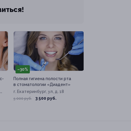
виться!
–30%
с-
Полная гигиена полости рта
в стоматологии «Диадент»
д.
г. Екатеринбург, ул, д. 18
3 500 руб.
5 000 руб.