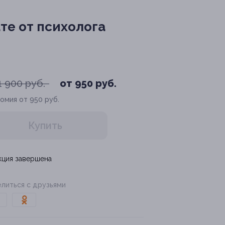
те от психолога
1 900 руб.
от 950 руб.
омия от 950 руб.
Купить
кция завершена
литься с друзьями