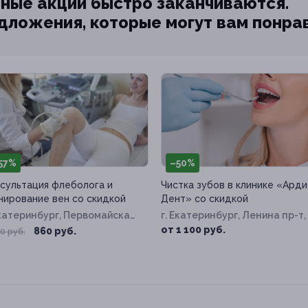
ные акции быстро заканчиваются.
едложения, которые могут вам понра
57%
–50%
сультация флеболога и
Чистка зубов в клинике «Арди
нирование вен со скидкой
Дент» со скидкой
Екатеринбург, Первомайская
г. Екатеринбург, Ленина пр-т, 
д. 62
54, к. 2
от 1 100 руб.
860 руб.
0 руб.