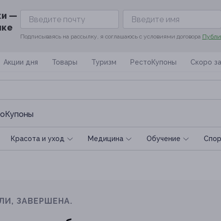
ки —
ике
Подписываясь на рассылку, я соглашаюсь с условиями договора
Публи
Акции дня
Товары
Туризм
РестоКупоны
Скоро з
оКупоны
Красота и уход
Медицина
Обучение
Спoр
ЛИ, ЗАВЕРШЕНА.