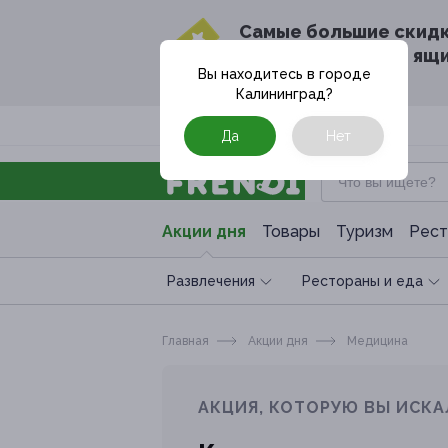
Cамые большие скид
в твоём почтовом ящ
Вы находитесь в городе
Калининград
?
Москва
Да
Нет
Акции дня
Товары
Туризм
Рест
Развлечения
Рестораны и еда
Главная
Акции дня
Медицина
АКЦИЯ, КОТОРУЮ ВЫ ИСКА