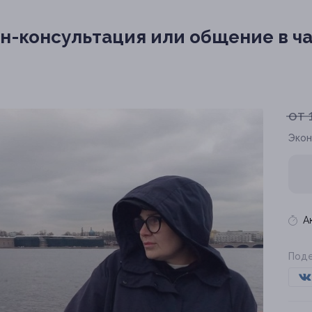
-консультация или общение в ча
от 
Экон
А
Поде