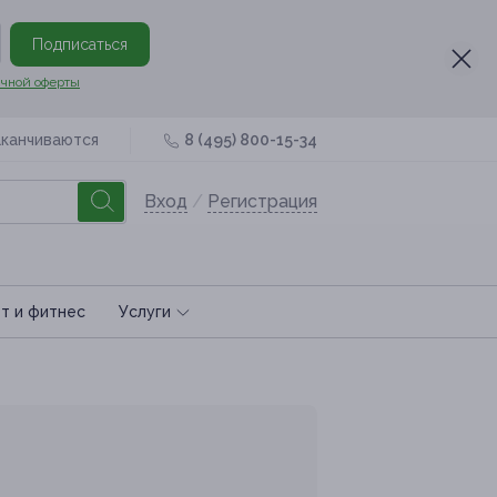
Подписаться
чной оферты
аканчиваются
8 (495) 800-15-34
Вход
/
Регистрация
т и фитнес
Услуги