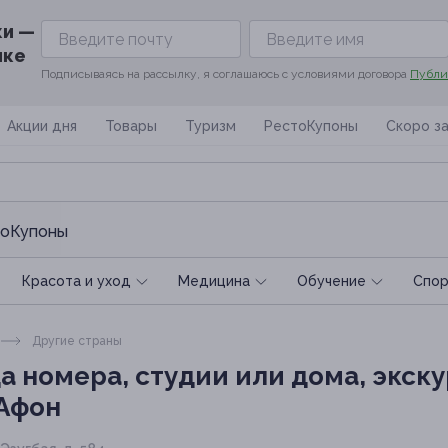
ки —
ике
Подписываясь на рассылку, я соглашаюсь с условиями договора
Публи
Акции дня
Товары
Туризм
РестоКупоны
Скоро з
оКупоны
Красота и уход
Медицина
Обучение
Спoр
Другие страны
 номера, студии или дома, экску
 Афон