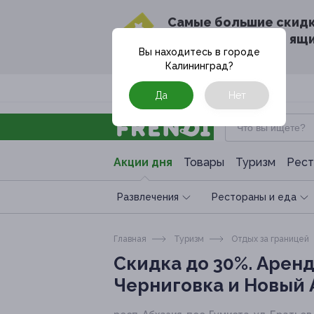
Cамые большие скид
в твоём почтовом ящ
Вы находитесь в городе
Калининград
?
Москва
Да
Нет
Акции дня
Товары
Туризм
Рест
Развлечения
Рестораны и еда
Главная
Туризм
Отдых за границей
Скидка до 30%.
Аренда
Черниговка и Новый