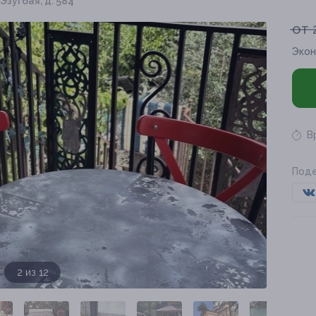
 Эзугбая, д. 584
от 
Экон
В
Поде
3 из 12