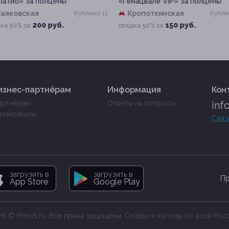
нацвале VIP» за полцены
в ресторанах «МУ-МУ»
Кропоткинская
Охотный ряд
Куплено 5
Куплен
+12
150 руб.
150 руб.
дка 50% за
скидка 30% за
изнес-партнёрам
Информация
Кон
артнёрам
Ответы на вопросы
inf
ромоакции
Связ
загрузить в
загрузить в
Пр
App Store
Google Play
6 © Frendi.ru. Все права защищены. Скидки и купоны по всей Рос