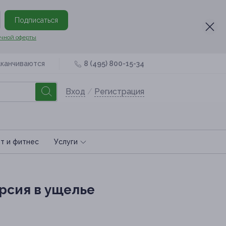
Подписаться
чной оферты
аканчиваются
8 (495) 800-15-34
Вход
/
Регистрация
т и фитнес
Услуги
рсия в ущелье