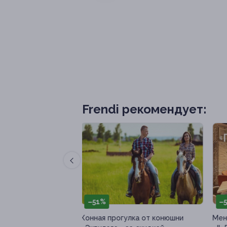
Frendi рекомендует:
–50%
–
лка от конюшни
Меню кухни в ресторане
Мен