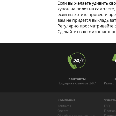
Если вы желаете удивить св
купон на полет на самолете,
если вы хотите провести вр
вам не придется выкладыва
Регулярно просматривайте 
Сделайте свою жизнь интер
Контакты
П
Поддержка клиентов 24/7
Размест
Компания
Узнат
Контакты
FAQ
Оферта
Промоа
Обработка персональных
Партнё