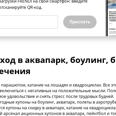
загрузки FRENDI на свой смартфон: введите
отсканируйте QR-код.
Прислать
ход в аквапарк, боулинг, 
лечения
с парашютом, катание на лошадях и квадроциклах. Все эт
еключиться с негативных на положительные мысли. Поле
ое удовольствие и снять стресс после трудовых будней.
ыгодные купоны на боулинг, аквапарк, полеты в аэротруб
ся купоны на скидку в аквапарк, катание на квадроцикл
 арсенал акционных купонов в аквапарк, пейнтбол и то