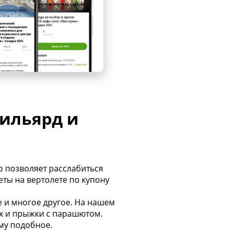
бильярд и
о позволяет расслабиться
ты на вертолете по купону
е и многое другое. На нашем
ах и прыжки с парашютом.
му подобное.