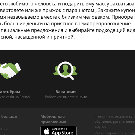
оего любимого человека и подарить ему массу захватыв
 вертолете или же прыжок с парашютом., Закажите купон
емя незабываемо вместе с близким человеком. Приобре
ть большие деньги на приятное времяпрепровождение.
специальные предложения и выбирайте подходящий вид 
есной, насыщенной и приятной.
артнёрам
Вакансии
ите себя на Frendi
Работайте вместе с нами
ь больше
Мобильные
Frendi – это акции и к
обучение, развлечения
приложения
другое.
кции
Регистрируйтесь и пол
рам