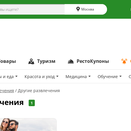
Москва
Товары
Туризм
РестоКупоны
ы и еда
Красота и уход
Медицина
Обучение
С
ечения
Другие развлечения
ечения
1