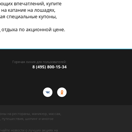
ающих впечатлений, купите
 на катание на лошадях,
тая специальные купоны,
отдыха по акционной цене.
Горячая линия для пользователей:
8 (495) 800-15-34
упоны на рестораны, маникюр, массаж,
, путешествия, шопинг и многое
учайте новости о лучших акциях на