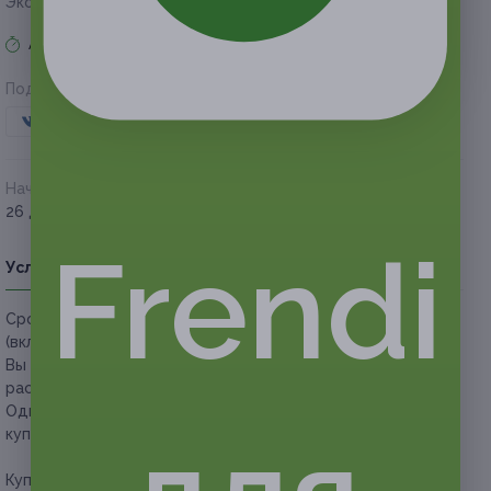
Экономия от 250 руб.
Акция завершена
Поделиться с друзьями
Начало действия
Окончание действия
26 декабря 2020 г.
8 марта 2021 г.
Frendi
Условия
Описание
Гарантии
Адреса
Вопросы
Срок действия купонов:
с 27.12.2020 до 08.03.2021
(включительно).
Вы можете предъявить купон в электронном или
распечатанном виде.
Один человек может купить неограниченное количество
купонов для себя или в подарок.
Купон действует на следующие виды услуг: