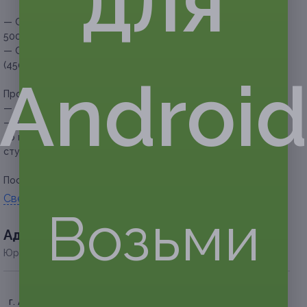
для
— Скидка 50% на оформление бровей (250 руб. вместо
500 руб.)
— Скидка 55% на оформление и окрашивание бровей
(450 руб. вместо 1000 руб.)
Androi
Прочие условия:
— обязательна предварительная запись по телефону;
— если участник акции опаздывает более чем на 15 минут,
то необходимо предупредить об этом администрацию
студии по телефону.
Посмотреть страницу «
ВКонтакте
».
Свернуть
Возьми
Адресa
Юридическая информация о партнёре
г. Архангельск, Троицкий пр-