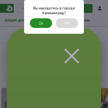
Вы находитесь в городе
Калининград
?
Акции дня
Товары
Туризм
РестоКупоны
Да
Нет
Главная
Акции дня
Медицина
Другое
АКЦИЯ, КОТОРУЮ ВЫ ИСКАЛИ, ЗАВЕРШЕНА.
К сожалению, выгодные акции быстро
заканчиваются.
Но у Frendi есть предложения, которые
могут вам понравиться!