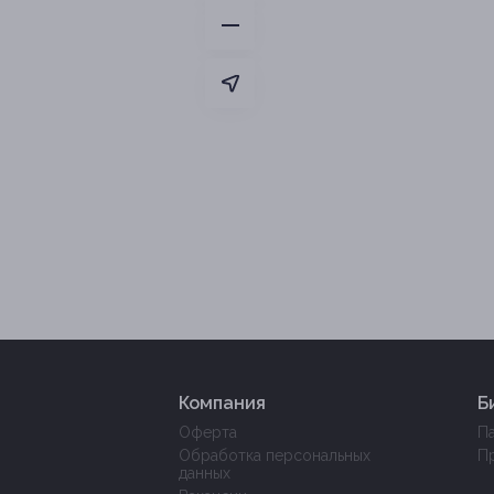
Компания
Б
Оферта
П
Обработка персональных
П
данных