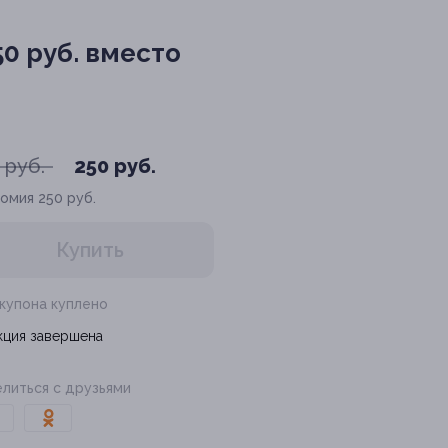
50 руб. вместо
 руб.
250 руб.
номия
250 руб.
Купить
 купона куплено
кция завершена
литься с друзьями