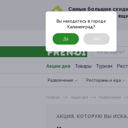
Cамые большие скид
в твоём почтовом ящ
Вы находитесь в городе
Калининград
?
Москва
Да
Нет
Акции дня
Товары
Туризм
Рест
Развлечения
Рестораны и еда
Главная
Акции дня
Развлечения
АКЦИЯ, КОТОРУЮ ВЫ ИСКА