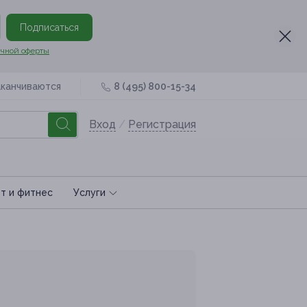
Подписаться
чной оферты
аканчиваются
8 (495) 800-15-34
Вход
/
Регистрация
т и фитнес
Услуги