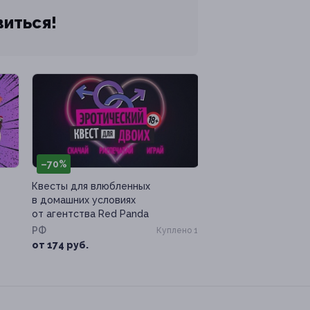
виться!
–70%
Квесты для влюбленных
в домашних условиях
от агентства Red Panda
РФ
Куплено 1
от 174 руб.