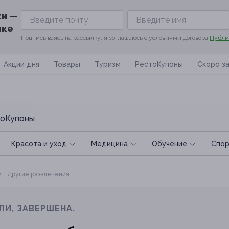
ки —
ике
Подписываясь на рассылку, я соглашаюсь с условиями договора
Публи
Акции дня
Товары
Туризм
РестоКупоны
Скоро з
оКупоны
Красота и уход
Медицина
Обучение
Спoр
Другие развлечения
ЛИ, ЗАВЕРШЕНА.