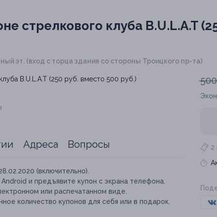
не стрелкового клуба B.U.L.A.T (2
ольный эт. (вход с торца здания со стороны Троицкого пр-та)
500
Эко
я
тии
Адреса
Вопросы
2
А
28.02.2020 (включительно).
и Android и предъявите купон с экрана телефона.
Поде
лектронном или распечатанном виде.
ное количество купонов для себя или в подарок.