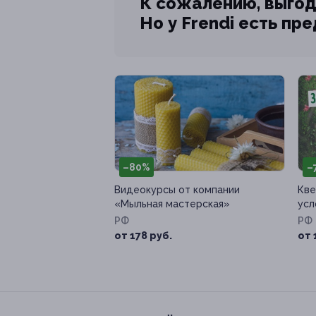
К сожалению, выгод
Но у Frendi есть пр
–80%
–
Видеокурсы от компании
Кве
«Мыльная мастерская»
усл
РФ
РФ
от 178 руб.
от 