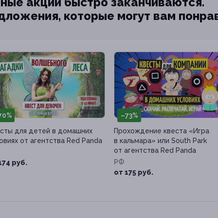
ные акции быстро заканчиваются.
едложения, которые могут вам понра
70%
–73%
сты для детей в домашних
Прохождение квеста «Игра
овиях от агентства Red Panda
в кальмара» или South Park
от агентства Red Panda
РФ
174 руб.
от 175 руб.