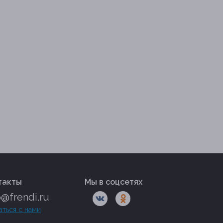
такты
Мы в соцсетях
o@frendi.ru
аться с нами