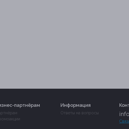
изнес-партнёрам
Информация
Кон
артнёрам
Ответы на вопросы
inf
ромоакции
Связ