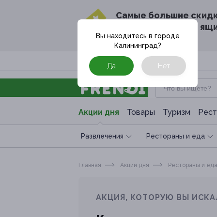
Cамые большие скид
в твоём почтовом ящ
Вы находитесь в городе
Калининград
?
Москва
Да
Нет
Акции дня
Товары
Туризм
Рест
Развлечения
Рестораны и еда
Главная
Акции дня
Рестораны и ед
АКЦИЯ, КОТОРУЮ ВЫ ИСКА