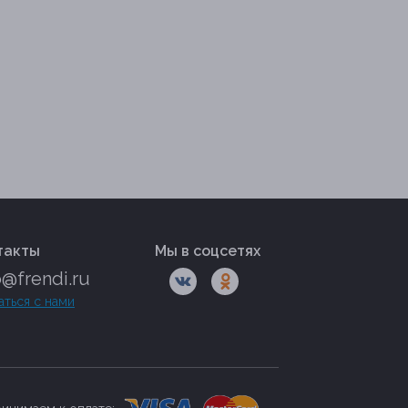
такты
Мы в соцсетях
o@frendi.ru
аться с нами