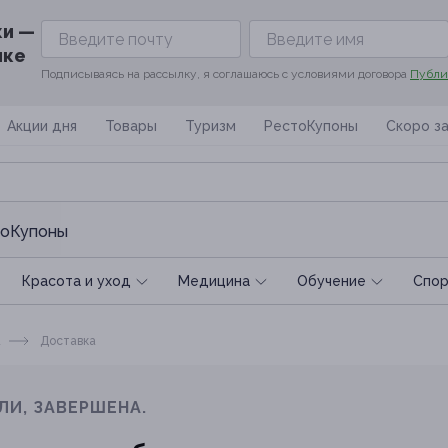
ки —
ике
Подписываясь на рассылку, я соглашаюсь с условиями договора
Публи
Акции дня
Товары
Туризм
РестоКупоны
Скоро з
оКупоны
Красота и уход
Медицина
Обучение
Спoр
а
Доставка
ЛИ, ЗАВЕРШЕНА.