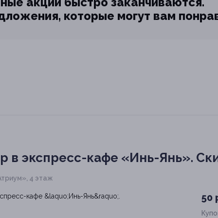
ные акции быстро заканчиваются.
едложения, которые могут вам понра
р в экспресс-кафе «Инь-Янь».
Ск
«Атриум», 4 этаж
50 
Купо