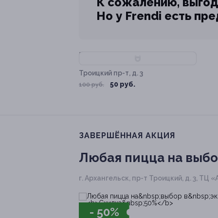
К сожалению, выгод
Но у Frendi есть пр
–50%
Троицкий пр-т, д. 3
50 руб.
100 руб.
ЗАВЕРШЁННАЯ АКЦИЯ
Любая пицца на выбо
г. Архангельск, пр-т Троицкий, д. 3, ТЦ 
- 50%