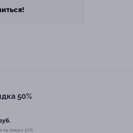
виться!
идка 50%
руб.
н на скидку 50%