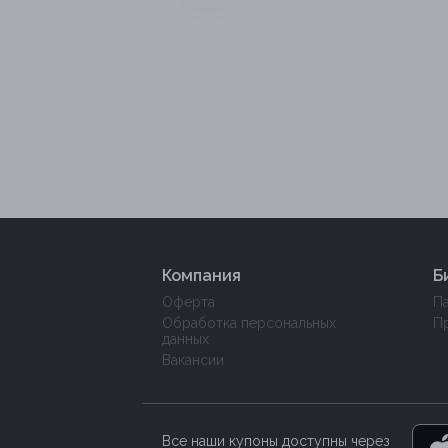
Компания
Б
Оферта
П
Обработка персональных
П
данных
Вакансии
Все наши купоны доступны через