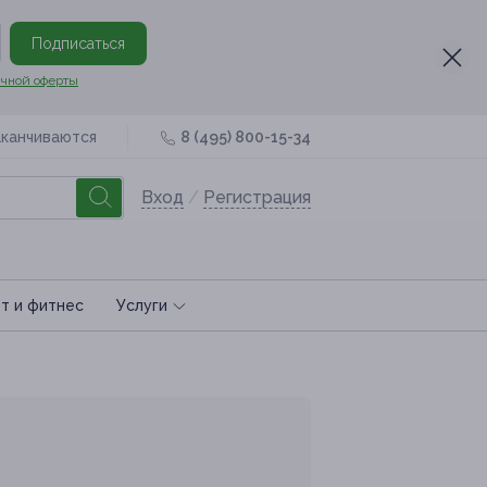
Подписаться
чной оферты
аканчиваются
8 (495) 800-15-34
Вход
/
Регистрация
т и фитнес
Услуги