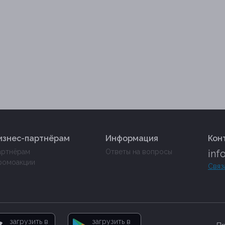
изнес-партнёрам
Информация
Кон
артнёрам
Ответы на вопросы
inf
ромоакции
Связ
загрузить в
загрузить в