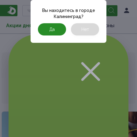
Вы находитесь в городе
Калининград
?
Акции дня
Товары
Туризм
РестоКупоны
Да
Нет
Главная
Акции дня
Спoрт и фитнес
Йога
АКЦИЯ, КОТОРУЮ ВЫ ИСКАЛИ, ЗАВЕРШЕНА.
К сожалению, выгодные акции быстро
заканчиваются.
Но у Frendi есть предложения, которые
могут вам понравиться!