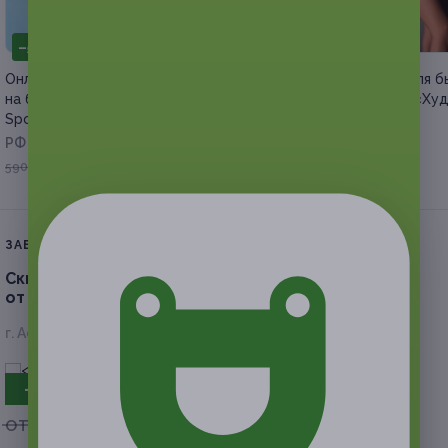
–50%
–79%
Онлайн-интенсивы для женщин
Программа питания для б
на базе умного фитнеса «Матур
похудения от школы «Ху
Sport»
просто»
РФ
РФ
от 207 руб.
295 руб.
590 руб.
ЗАВЕРШЁННАЯ АКЦИЯ
Скидка до 51%
на абонемент на занятия йогой
от центра йоги «Гаури»
г. Астрахань, ул. Свердлова, д. 15, 4 этаж
- 50%
от 1 600 руб.
от 800 руб.