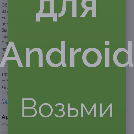
для
Обязательна предварительная запись по телефону +7 (937)
828-84-87.
Если вы пришли на занятие без записи, то вы сможете
посетить его только при наличии свободных мест.
Вы можете предъявить сертификат как в распечатанном,
Androi
так и в электронном виде.
Сертификат не распространяется на другие специальные
предложения центра.
Бонус!
Скидка 15% при покупке следующего абонемента.
Расписание:
— пн. ср. пт. 9:30 — йога и йогатерапия, 17:45 — йога,
19:30 — йогатерапия;
— вт. чт. 9:30 — йога и йогатерапия, 17:45 — йогатерапия,
19:30 — йога;
— сб. вс. 9:30 — йога.
Возьми
Свернуть
Адресa
Юридическая информация о партнёре