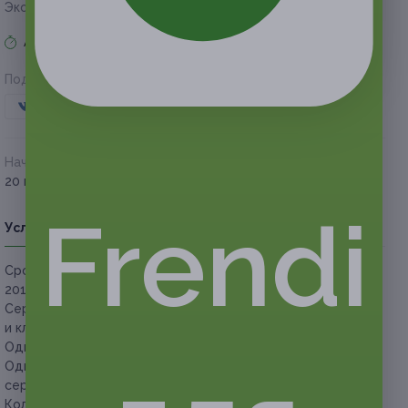
Экономия от 800 руб.
Акция завершена
Поделиться с друзьями
Начало действия
Окончание действия
20 ноября 2018 г.
15 января 2019 г.
Frendi
Условия
Описание
Гарантии
Адреса
Вопросы
Срок действия сертификатов:
с 20 ноября
2018 г. до 15 января 2019 г. (включительно).
Сертификат действует для новых посетителей
и клиентов, не посещавших центр более 6 месяцев.
Один сертификат действует для одного человека.
Один человек может купить неограниченное количество
сертификатов в подарок.
Количество мест ограничено.