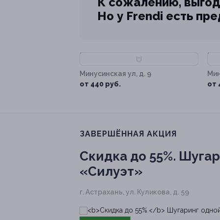
К сожалению, выгод
Но у Frendi есть пр
–60%
–
Минусинская ул, д. 9
Мин
от 440 руб.
от 
ЗАВЕРШЁННАЯ АКЦИЯ
Скидка до 55%.
Шугари
«Силуэт»
г. Астрахань, ул. Куликова, д. 59