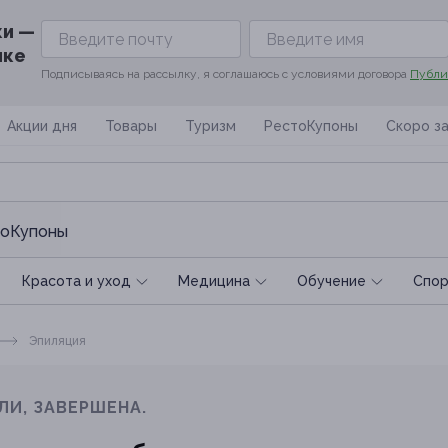
ки —
ике
Подписываясь на рассылку, я соглашаюсь с условиями договора
Публи
Акции дня
Товары
Туризм
РестоКупоны
Скоро з
оКупоны
Красота и уход
Медицина
Обучение
Спoр
Эпиляция
ЛИ, ЗАВЕРШЕНА.