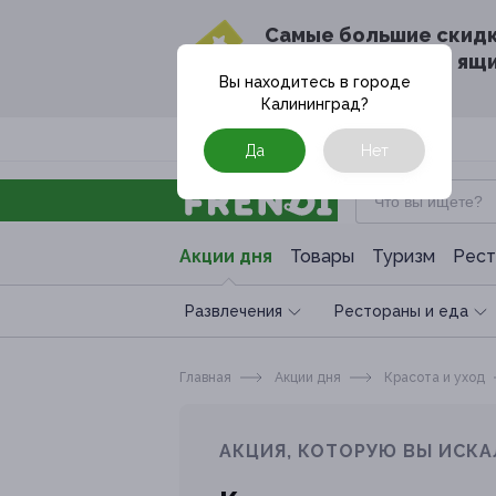
Cамые большие скид
в твоём почтовом ящ
Вы находитесь в городе
Калининград
?
Москва
Да
Нет
Акции дня
Товары
Туризм
Рест
Развлечения
Рестораны и еда
Главная
Акции дня
Красота и уход
АКЦИЯ, КОТОРУЮ ВЫ ИСКА