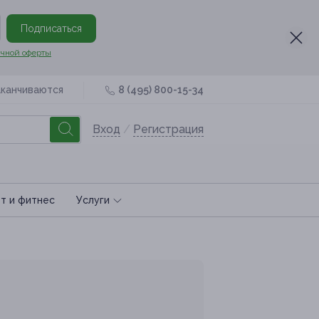
Подписаться
чной оферты
аканчиваются
8 (495) 800-15-34
Вход
/
Регистрация
т и фитнес
Услуги