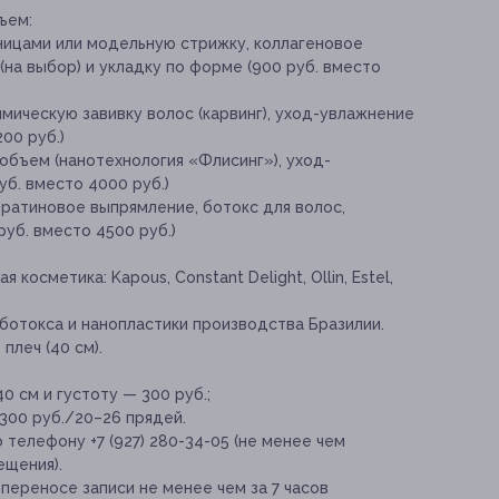
ъем:
ницами или модельную стрижку, коллагеновое
на выбор) и укладку по форме (900 руб. вместо
мическую завивку волос (карвинг), уход-увлажнение
00 руб.)
объем (нанотехнология «Флисинг»), уход-
уб. вместо 4000 руб.)
ератиновое выпрямление, ботокс для волос,
руб. вместо 4500 руб.)
косметика: Kapous, Constant Delight, Ollin, Estel,
ботокса и нанопластики производства Бразилии.
плеч (40 см).
0 см и густоту — 300 руб.;
300 руб./20–26 прядей.
 телефону +7 (927) 280-34-05 (не менее чем
ещения).
переносе записи не менее чем за 7 часов