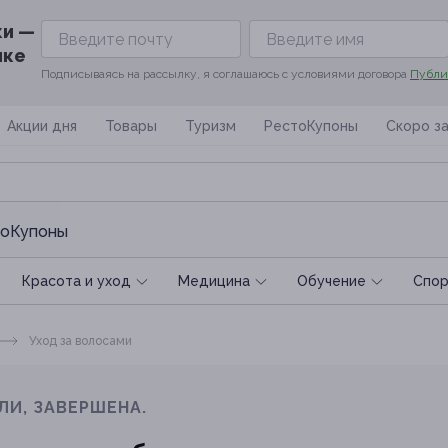
ки —
ике
Подписываясь на рассылку, я соглашаюсь с условиями договора
Публи
Акции дня
Товары
Туризм
РестоКупоны
Скоро з
оКупоны
Красота и уход
Медицина
Обучение
Спoр
Уход за волосами
ЛИ, ЗАВЕРШЕНА.