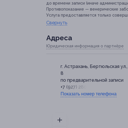
до времени записи (иначе администраци
Противопоказание — венерические забо
Услуга предоставляется только соверш
Свернуть
Адресa
Юридическая информация о партнёре
г. Астрахань, Бертюльская ул., 
8
по предварительной записи
+7 (927) 280-34-05
Показать номер телефона