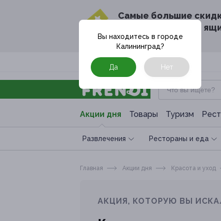
Cамые большие скид
в твоём почтовом ящ
Вы находитесь в городе
Калининград
?
Москва
Да
Нет
Акции дня
Товары
Туризм
Рест
Развлечения
Рестораны и еда
Главная
Акции дня
Красота и уход
АКЦИЯ, КОТОРУЮ ВЫ ИСКА