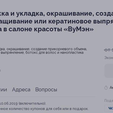
ка и укладка, окрашивание, созд
ращивание или кератиновое выпря
а в салоне красоты «ВуМэн»
от 
Экон
я
А
тии
Адреса
Вопросы
Поде
10.06.2019 (включительно).
ное количество купонов для себя или в подарок.