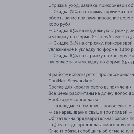
Стрижка, уход, завивка, прикорневой об
— Скидка 70% на стрижку горячими нож
обертывание или ламинирование волос (
3000 руб.)
— Скидка 65% на модельную стрижку, хи
и укладку по форме (1120 руб. вместо 32
— Скидка 65% на стрижку, прикорневой 
увлажнение и укладку по форме (1400 р
— Скидка 65% на стрижку по контуру, к
нанопластику и укладку по форме (1575 
В работе используется профессиональная 
CoolHair, Schwarzkopf.
Состав для кератинового выпрямления, 
Все цены рассчитаны на длину волос до 
Необходимые доплаты:
— за каждые 10 см длины волос свыше 4
— за наращивание свыше 100 прядей — 
Обязательна предварительная запись по
за 3 суток до предполагаемого дня пос
Клиент обязан сообщить об отмене или 