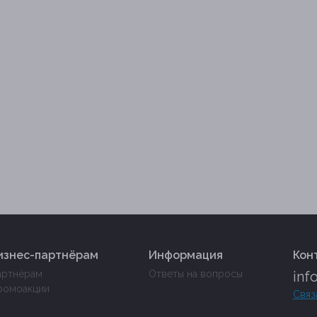
изнес-партнёрам
Информация
Кон
артнёрам
Ответы на вопросы
inf
ромоакции
Связ