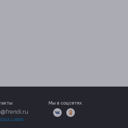
такты
Мы в соцсетях
o@frendi.ru
аться с нами