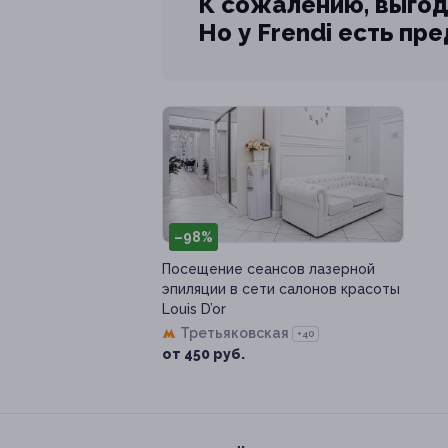
К сожалению, выгод
Но у Frendi есть пр
–98%
Посещение сеансов лазерной
эпиляции в сети салонов красоты
Louis D’or
Третьяковская
+40
от 450 руб.