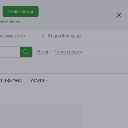
Подписаться
чной оферты
аканчиваются
8 (495) 800-15-34
Вход
/
Регистрация
т и фитнес
Услуги