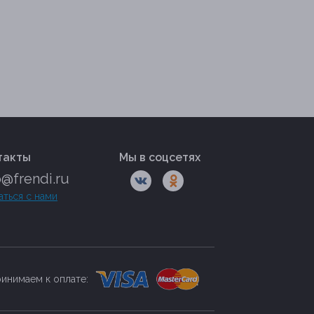
такты
Мы в соцсетях
o@frendi.ru
аться с нами
инимаем к оплате: