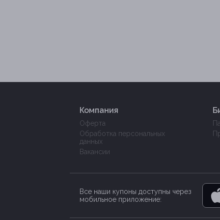
Компания
Б
Оферта
П
Обработка персональных
П
данных
Вакансии
Все наши купоны доступны через
мобильное приложение: