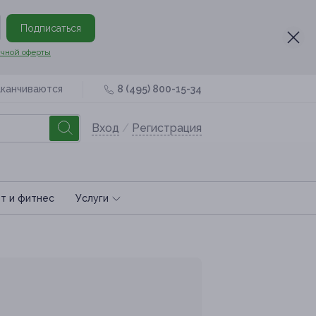
Подписаться
чной оферты
аканчиваются
8 (495) 800-15-34
Вход
/
Регистрация
т и фитнес
Услуги