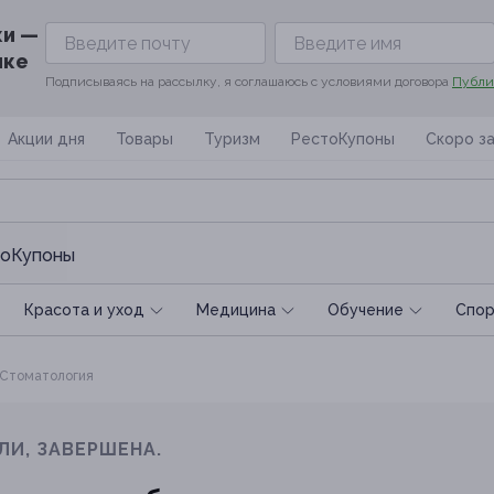
ки —
ике
Подписываясь на рассылку, я соглашаюсь с условиями договора
Публи
Акции дня
Товары
Туризм
РестоКупоны
Скоро з
оКупоны
Красота и уход
Медицина
Обучение
Спoр
Стоматология
ЛИ, ЗАВЕРШЕНА.