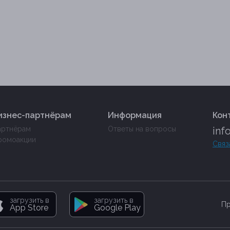
изнес-партнёрам
Информация
Кон
артнёрам
Ответы на вопросы
inf
ромоакции
Связ
загрузить в
загрузить в
Пр
App Store
Google Play