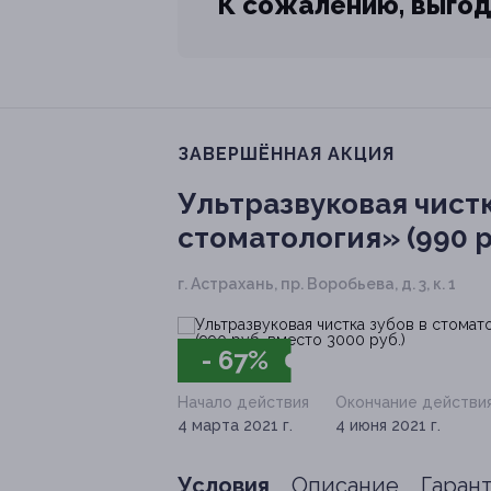
К сожалению, выгод
ЗАВЕРШЁННАЯ АКЦИЯ
Ультразвуковая чист
стоматология» (990 р
г. Астрахань, пр. Воробьева, д. 3, к. 1
- 67%
Начало действия
Окончание действи
4 марта 2021 г.
4 июня 2021 г.
Условия
Описание
Гаран