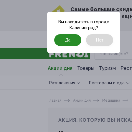
Cамые большие скид
в твоём почтовом ящ
Вы находитесь в городе
Калининград
?
Москва
Да
Нет
Акции дня
Товары
Туризм
Рест
Развлечения
Рестораны и еда
Главная
Акции дня
Медицина
АКЦИЯ, КОТОРУЮ ВЫ ИСКА