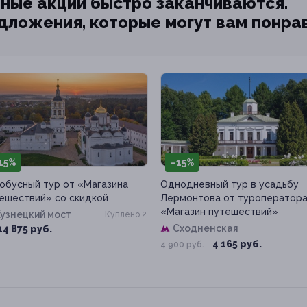
ные акции быстро заканчиваются.
едложения, которые могут вам понра
15%
–15%
обусный тур от «Магазина
Однодневный тур в усадьбу
ешествий» со скидкой
Лермонтова от туроператор
«Магазин путешествий»
узнецкий мост
Куплено 2
Сходненская
14 875 руб.
4 165 руб.
4 900 руб.