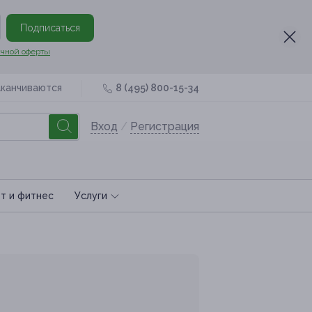
Подписаться
чной оферты
аканчиваются
8 (495) 800-15-34
Вход
/
Регистрация
т и фитнес
Услуги