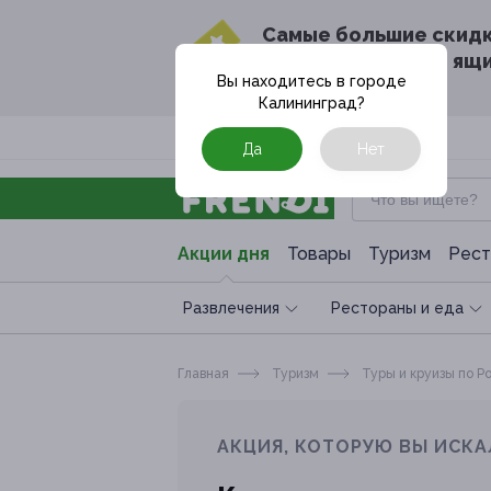
Cамые большие скид
в твоём почтовом ящ
Вы находитесь в городе
Калининград
?
Москва
Да
Нет
Акции дня
Товары
Туризм
Рест
Развлечения
Рестораны и еда
Главная
Туризм
Туры и круизы по Р
АКЦИЯ, КОТОРУЮ ВЫ ИСКА