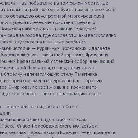
славля — вы побываете на том самом месте, где
ит стольный град, который будет назван в его честь
е по образцово обустроенной многоуровневой
десь шумели купеческие пристани древнего
 Волжская набережная — главный городской
ое» сердце города, где сосредоточены великолепно
авского купечества и пышные особняки
ской истории — Куракиных, Волконских. Сделаете
«беседке любви» — визитной карточке Ярославля
и мощный Кафедральный Успенский собор, венчающий
мих жителей Ярославля, от подножия храма
на Стрелку и впечатляющую стелу Памятника
е истории о знаменитых ярославцах — братьях
етре Смирнове, первой женщине-космонавте
ниде Трефолеве — авторе знаменитых песен
 — красивейшего и древнего Спасо-
дели;
ии живописнейших видов, высятся главы
III веке, Спасо-Преображенского монастыря,
ьно величают Ярославским Кремлем; — вы пройдете