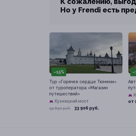
К сожалению, выгод
Но у Frendi есть пр
–15%
–
Тур «Горячее сердце Тюмени»
Авт
от туроператора «Магазин
пут
путешествий»
К
Кузнецкий мост
от 
33 906 руб.
39 890 руб.