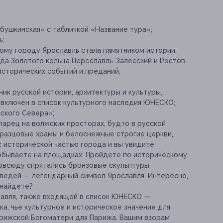
Бабушкинская» с табличкой «Название тура»;
ь;
ому городу Ярославль стала памятником истории:
да Золотого кольца Переславль-Залесский и Ростов
исторических событий и преданий;
ик русской истории, архитектуры и культуры,
 включен в список культурного наследия ЮНЕСКО;
ского Севера»;
арец на волжских просторах, будто в русской
зразцовые храмы и белоснежные строгие церкви,
с исторической частью города и вы увидите
побываете на площадках. Пройдете по историческому
повсюду спрятались бронзовые скульптуры
едей — легендарный символ Ярославля. Интересно,
 найдете?
авля, также входящей в список ЮНЕСКО —
, чье культурное и историческое значение для
рижской Богоматери для Парижа. Вашим взорам