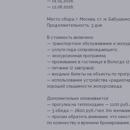
— 01.05.2026;
— 12.06.2026.
Место сбора:
г. Москва, ст. м. Бабушкинс
Продолжительность:
3 дня.
В стоимость включено:
— транспортное обслуживание и экску
— услуги гида-сопровождающего;
— экскурсионная программа;
— проживание в гостинице в Вологде (2 
— питание (2 завтрака);
— входные билеты на объекты по прогр
— использование устройства «радиоги
хорошей слышимости экскурсовода.
Дополнительно оплачивается:
— прогулка на теплоходике — 1100 руб./
— 3 обеда — 2800 руб./чел. (по желанию
— просим обратить внимание, что неко
по количеству и времени бронирования