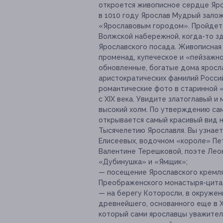
откроется живописное сердце Яро
в 1010 году Ярослав Мудрый залож
«Ярославовым городом». Пройдет
Волжской набережной, когда-то з
Ярославского посада. Живописная
променад, купеческое и «пейзажн
обновленные, богатые дома яросл
аристократических фамилий Россий
романтические фото в старинной 
с XIX века. Увидите златоглавый 
высокий холм. По утверждению са
открывается самый красивый вид 
Тысячелетию Ярославля. Вы узнает
Елисеевых, водочном «короле» П
Валентине Терешковой, поэте Лео
«Дубинушка» и «Ямщик»;
— посещение Ярославского кремля
Преображенского монастыря-цита
— на берегу Которосли, в окружен
древнейшего, основанного еще в X
который сами ярославцы уважител