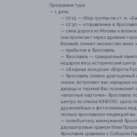
Программа тура:
— 1 день:
— 07:15 — сбор группы на ст. м. «
— 07:30 — отправление в Ярославл
— сама дорога из Москвы к волжск
она пролегает через древние горо
Великий, помнит множество имен, 
— прибытие в Ярославль;
— Ярославль — грандиозный памятн
недаром весь исторический центр
— обзорная экскурсия «Ворота Рус
— Ярославль словно драгоценный л
сказке, встречают вас нарядные и
дворцы и терема! Вас познакомят 
«визитные карточки» Ярославля, 
центру из списка ЮНЕСКО, здесь 
дружелюбных и фотогеничных медв
сколько ярославских медведей вы
— полюбуетесь жемчужиной Яросл
двухшатровым храмом Илии Пророка
Ярославля сравнимо с Собором Па