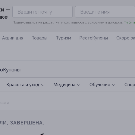
ки —
ике
Подписываясь на рассылку, я соглашаюсь с условиями договора
Публи
Акции дня
Товары
Туризм
РестоКупоны
Скоро з
оКупоны
Красота и уход
Медицина
Обучение
Спoр
оссии
ЛИ, ЗАВЕРШЕНА.