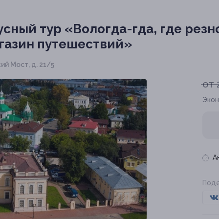
сный тур «Вологда-гда, где резн
газин путешествий»
кий Мост, д. 21/5
от 
Экон
А
Поде