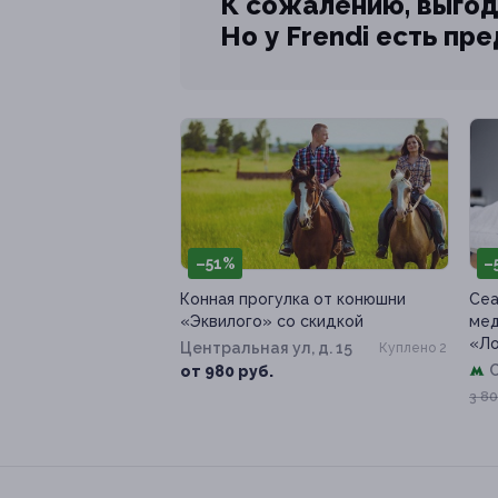
К сожалению, выгод
Но у Frendi есть пр
–51%
–
Конная прогулка от конюшни
Сеа
«Эквилого» со скидкой
мед
«Л
Центральная ул, д. 15
Куплено 2
от 980 руб.
3 80