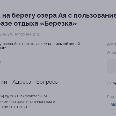
на берегу озера Ая с пользовани
базе отдыха «Березка»
нь, ул. Нагорная, д. 3
от 
Экон
я
тии
Адреса
Вопросы
А
04.05.2021 (включительно).
Поде
нном или распечатанном виде.
0 по 10.01.2021.