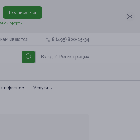
Подписаться
чной оферты
аканчиваются
8 (495) 800-15-34
Вход
/
Регистрация
т и фитнес
Услуги