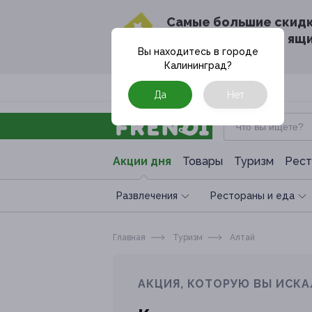
Cамые большие скид
в твоём почтовом ящ
Вы находитесь в городе
Калининград
?
Москва
Да
Нет
Акции дня
Товары
Туризм
Рест
Развлечения
Рестораны и еда
Главная
Туризм
Алтай
АКЦИЯ, КОТОРУЮ ВЫ ИСКА