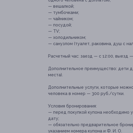
одного человека с доплатой);
— вешалкой;
— тумбочками;
— чайником;
— посудой;
— ТV;
— холодильником;
— санузлом (туалет, раковина, душ с на
Расчетный час:
заезд — с 12:00, выезд —
Дополнительное преимущество:
дети д
места).
Дополнительные услуги, которые можн
человека в номер — 300 руб./сутки.
Условия бронирования:
— перед покупкой купона необходимо 
дату;
— обязательно предварительное брониро
указанием номера купона и Ф. И. О.