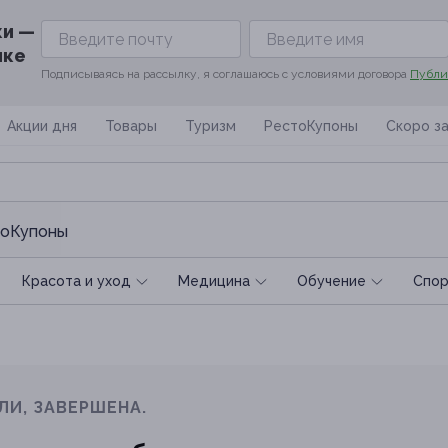
ки —
ике
Подписываясь на рассылку, я соглашаюсь с условиями договора
Публи
Акции дня
Товары
Туризм
РестоКупоны
Скоро з
оКупоны
Красота и уход
Медицина
Обучение
Спoр
ЛИ, ЗАВЕРШЕНА.