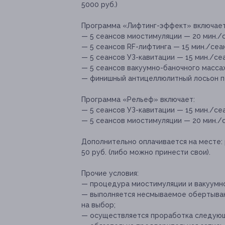
5000 руб.)
Программа «Лифтинг-эффект» включает
— 5 сеансов миостимуляции — 20 мин./с
— 5 сеансов RF-лифтинга — 15 мин./сеан
— 5 сеансов УЗ-кавитации — 15 мин./сеа
— 5 сеансов вакуумно-баночного массаж
— финишный антицеллюлитный лосьон п
Программа «Рельеф» включает:
— 5 сеансов УЗ-кавитации — 15 мин./сеа
— 5 сеансов миостимуляции — 20 мин./с
Дополнительно оплачивается на месте:
50 руб. (либо можно принести свои).
Прочие условия:
— процедура миостимуляции и вакуумно
— выполняется несмываемое обертыван
на выбор;
— осуществляется проработка следующи