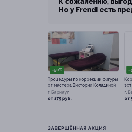
К сожалению, выгод
Но у Frendi есть пр
–50%
–
Процедуры по коррекции фигуры
Кор
от мастера Виктории Колядиной
эст
г. Барнаул
г. 
от 175 руб.
от 
ЗАВЕРШЁННАЯ АКЦИЯ