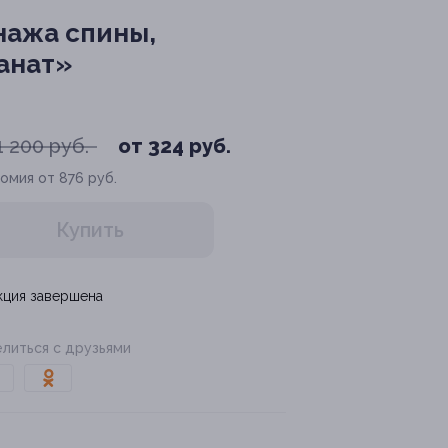
ажа спины,
анат»
1 200 руб.
от 324 руб.
омия от 876 руб.
Купить
кция завершена
литься с друзьями