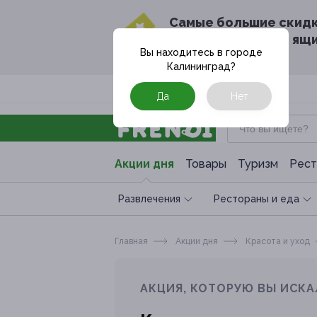
Cамые большие скид
в твоём почтовом ящ
Вы находитесь в городе
Калининград
?
Москва
Да
Нет
Акции дня
Товары
Туризм
Рест
Развлечения
Рестораны и еда
Главная
Акции дня
Красота и уход
АКЦИЯ, КОТОРУЮ ВЫ ИСКА