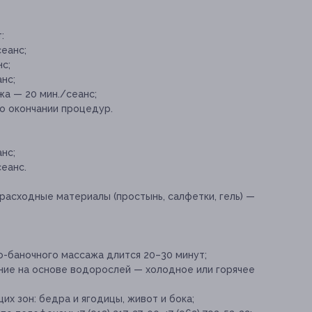
:
еанс;
с;
нс;
а — 20 мин./сеанс;
о окончании процедур.
нс;
еанс.
расходные материалы (простынь, салфетки, гель) —
-баночного массажа длится 20–30 минут;
ие на основе водорослей — холодное или горячее
х зон: бедра и ягодицы, живот и бока;