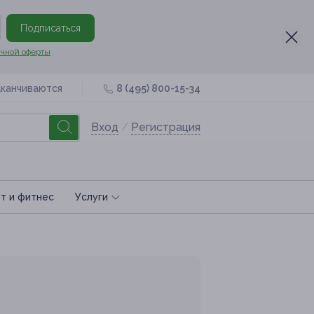
Подписаться
чной оферты
аканчиваются
8 (495) 800-15-34
Вход
/
Регистрация
т и фитнес
Услуги