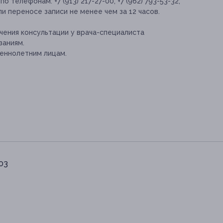
 телефонам: +7 (913) 217-27-00, +7 (962) 793-53-32;
и переносе записи не менее чем за 12 часов.
ения консультации у врача-специалиста
заниям.
еннолетним лицам.
103
3-