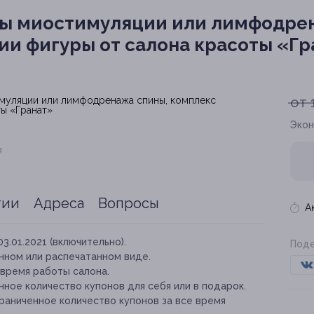
ы миостимуляции или лимфодрен
ии фигуры от салона красоты «Гр
от 
Экон
я
тии
Адреса
Вопросы
А
03.01.2021 (включительно).
Поде
нном или распечатанном виде.
 время работы салона.
ное количество купонов для себя или в подарок.
раниченное количество купонов за все время