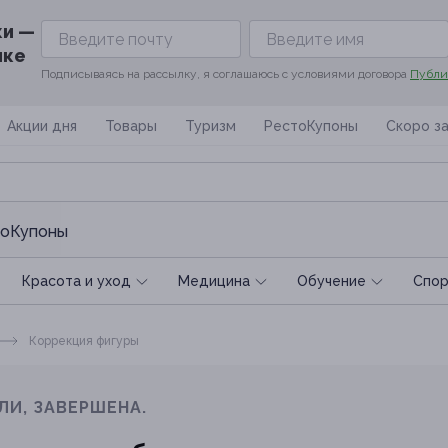
ки —
ике
Подписываясь на рассылку, я соглашаюсь с условиями договора
Публи
Акции дня
Товары
Туризм
РестоКупоны
Скоро з
оКупоны
Красота и уход
Медицина
Обучение
Спoр
Коррекция фигуры
ЛИ, ЗАВЕРШЕНА.