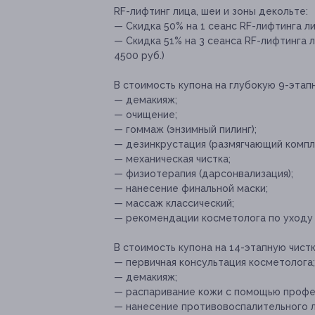
RF-лифтинг лица, шеи и зоны декольте:
— Скидка 50% на 1 сеанс RF-лифтинга ли
— Скидка 51% на 3 сеанса RF-лифтинга л
4500 руб.)
В стоимость купона на глубокую 9-этап
— демакияж;
— очищение;
— гоммаж (энзимный пилинг);
— дезинкрустация (размягчающий компл
— механическая чистка;
— физиотерапия (дарсонвализация);
— нанесение финальной маски;
— массаж классический;
— рекомендации косметолога по уходу 
В стоимость купона на 14-этапную чистк
— первичная консультация косметолога;
— демакияж;
— распаривание кожи с помощью профе
— нанесение противовоспалительного 