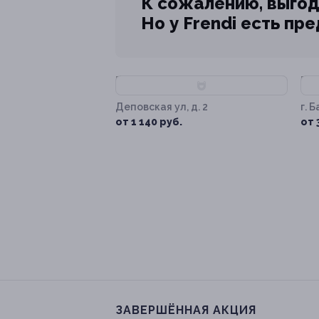
К сожалению, выгод
Но у Frendi есть пр
–70%
–
Деповская ул, д. 2
г. 
от 1 140 руб.
от 
ЗАВЕРШЁННАЯ АКЦИЯ