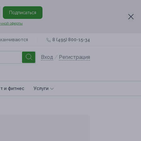
Подписаться
чной оферты
аканчиваются
8 (495) 800-15-34
Вход
/
Регистрация
т и фитнес
Услуги