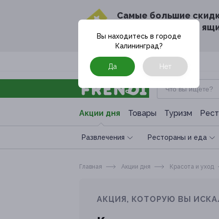
Cамые большие скид
в твоём почтовом ящ
Вы находитесь в городе
Калининград
?
Москва
Да
Нет
Акции дня
Товары
Туризм
Рест
Развлечения
Рестораны и еда
Главная
Акции дня
Красота и уход
АКЦИЯ, КОТОРУЮ ВЫ ИСКА