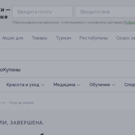
ки —
ике
Подписываясь на рассылку, я соглашаюсь с условиями договора
Публи
Акции дня
Товары
Туризм
РестоКупоны
Скоро з
оКупоны
Красота и уход
Медицина
Обучение
Спoр
Уход за лицом
ЛИ, ЗАВЕРШЕНА.