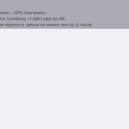
ика», «SPA-Альганика»;
по телефону +7 (961) 990-90-88;
и переносе записи не менее чем за 12 часов.
ения консультации у врача-специалиста
заниям.
еннолетним лицам.
3
с