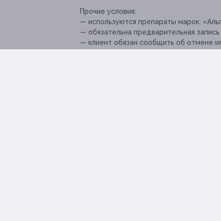
Прочие условия:
— используются препараты марок: «Альп
— обязательна предварительная запись 
— клиент обязан сообщить об отмене ил
Предупреждаем о необходимости получ
по оказываемым услугам и противопока
Услуга предоставляется только соверш
Посмотреть страницу в Instagram.
Свернуть
Адресa
Юридическая информация о партнёре
г. Барнаул, Балтийская ул., д. 7
пн-пт: с 10:00 до 20:00, сб-вс: 
10:00 до 18:00