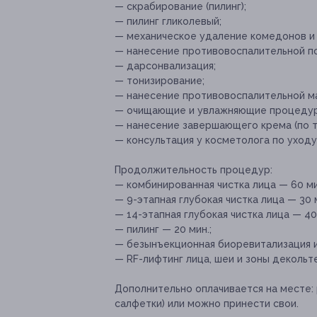
— скрабирование (пилинг);
— пилинг гликолевый;
— механическое удаление комедонов и 
— нанесение противовоспалительной п
— дарсонвализация;
— тонизирование;
— нанесение противовоспалительной мас
— очищающие и увлажняющие процедуры
— нанесение завершающего крема (по т
— консультация у косметолога по уходу
Продолжительность процедур:
— комбинированная чистка лица — 60 ми
— 9-этапная глубокая чистка лица — 30 м
— 14-этапная глубокая чистка лица — 40 
— пилинг — 20 мин.;
— безынъекционная биоревитализация и
— RF-лифтинг лица, шеи и зоны декольте
Дополнительно оплачивается на месте:
салфетки) или можно принести свои.