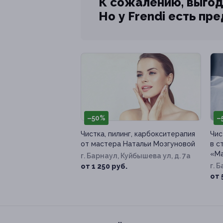
К сожалению, выгод
Но у Frendi есть пр
–50%
–
Чистка, пилинг, карбокситерапия
Чис
от мастера Натальи Мозгуновой
в с
«Ма
г. Барнаул, Куйбышева ул, д. 7а
г. 
от 1 250 руб.
от 