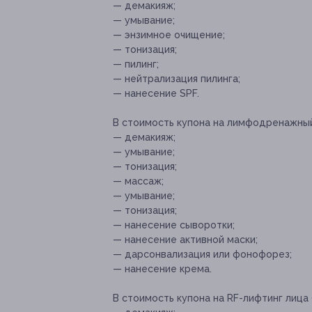
— демакияж;
— умывание;
— энзимное очищение;
— тонизация;
— пилинг;
— нейтрализация пилинга;
— нанесение SPF.
В стоимость купона на лимфодренажный
— демакияж;
— умывание;
— тонизация;
— массаж;
— умывание;
— тонизация;
— нанесение сыворотки;
— нанесение активной маски;
— дарсонвализация или фонофорез;
— нанесение крема.
В стоимость купона на RF-лифтинг лица 