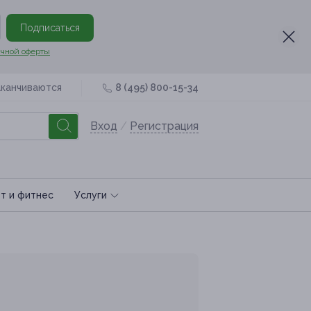
Подписаться
чной оферты
аканчиваются
8 (495) 800-15-34
Вход
/
Регистрация
т и фитнес
Услуги