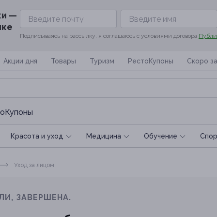
ки —
ике
Подписываясь на рассылку, я соглашаюсь с условиями договора
Публи
Акции дня
Товары
Туризм
РестоКупоны
Скоро з
оКупоны
Красота и уход
Медицина
Обучение
Спoр
Уход за лицом
ЛИ, ЗАВЕРШЕНА.