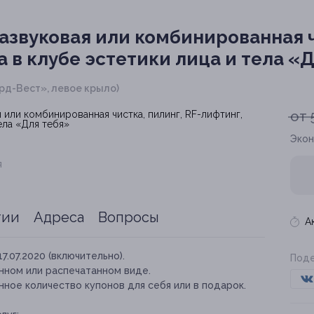
азвуковая или комбинированная чи
 в клубе эстетики лица и тела «
Норд-Вест», левое крыло)
от 
Экон
я
тии
Адреса
Вопросы
А
17.07.2020 (включительно).
Поде
нном или распечатанном виде.
ное количество купонов для себя или в подарок.