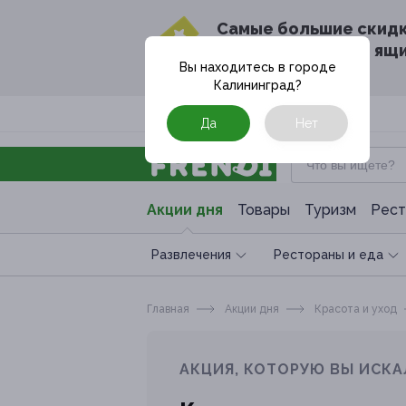
Cамые большие скид
в твоём почтовом ящ
Вы находитесь в городе
Калининград
?
Москва
Да
Нет
Акции дня
Товары
Туризм
Рест
Развлечения
Рестораны и еда
Главная
Акции дня
Красота и уход
АКЦИЯ, КОТОРУЮ ВЫ ИСКА