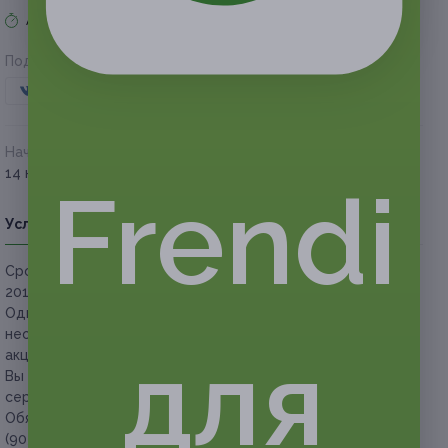
Акция завершена
Поделиться с друзьями
Начало действия
Окончание действия
14 ноября 2018 г.
14 февраля 2019 г.
Frendi
Условия
Описание
Гарантии
Адреса
Вопросы
Срок действия сертификатов:
с 14 ноября
2018 г. до 14 февраля 2019 г. (включительно).
Один человек
старше 18 лет
может использовать
неограниченное количество сертификатов по данной
для
акции.
Вы можете купить неограниченное количество
сертификатов в подарок.
Обязательна предварительная запись по телефону: +7
(903) 910-74-85.