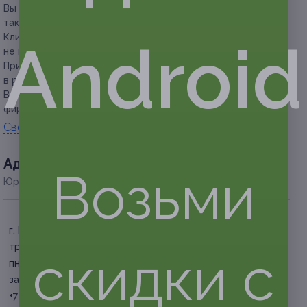
Вы можете предъявить сертификат как в распечатанном,
так и в электронном виде.
Клиент обязан сообщить об отмене или переносе записи
Android
не менее чем за 12 часов.
При длине волос свыше 40 см необходима доплата
в размере 200 руб. (за каждые 10 см).
В работе используется профессиональная косметика
фирм Tigi, Constant Delight.
Свернуть
Адресa
Возьми
Юридическая информация о партнёре
г. Барнаул, Павловский
тракт, д. 257В, 3 этаж, каб. 6
скидки с
пн. — вс. 9:00 — 20:00 (по
записи)
+7 (903) 910-74-85