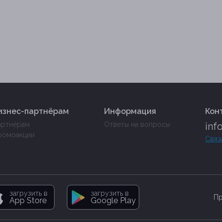
изнес-партнёрам
Информация
Кон
артнёрам
Ответы на вопросы
inf
ромоакции
Связ
загрузить в
загрузить в
Пр
App Store
Google Play