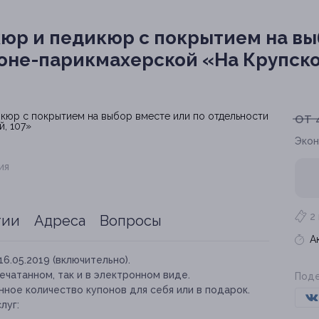
юр и педикюр с покрытием на вы
лоне-парикмахерской «На Крупско
от 
Экон
ия
2
тии
Адреса
Вопросы
А
16.05.2019 (включительно).
ечатанном, так и в электронном виде.
Поде
ное количество купонов для себя или в подарок.
луг: