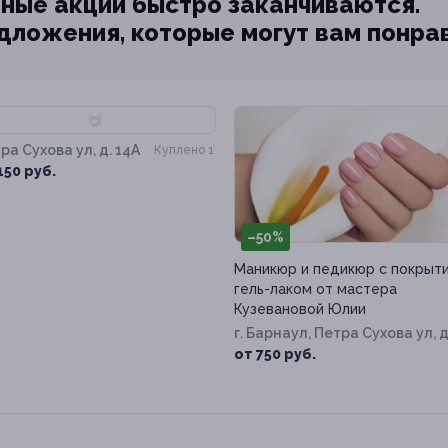
ные акции быстро заканчиваются.
едложения, которые могут вам понра
70%
ра Сухова ул, д. 14А
Куплено 1
150 руб.
–50%
Маникюр и педикюр с покрыт
гель-лаком от мастера
Кузевановой Юлии
г. Барнаул, Петра Сухова ул, д
14а
от 750 руб.