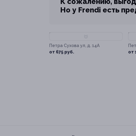
К сожалению, выгод
Но у Frendi есть пр
–85%
–
Петра Сухова ул, д. 14А
Пет
от 675 руб.
от 