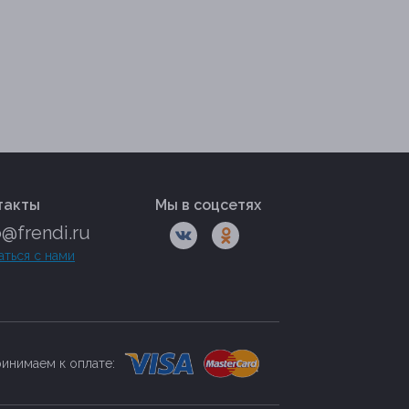
такты
Мы в соцсетях
o@frendi.ru
аться с нами
инимаем к оплате: