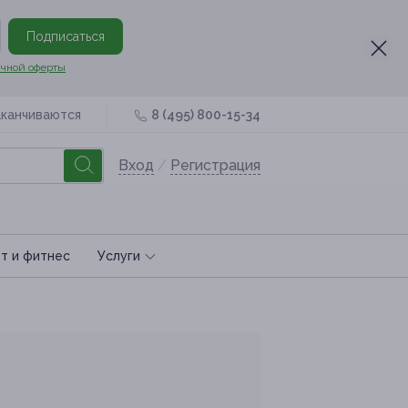
Подписаться
чной оферты
аканчиваются
8 (495) 800-15-34
Вход
/
Регистрация
т и фитнес
Услуги