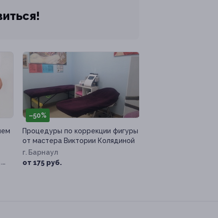
виться!
–50%
ием
Процедуры по коррекции фигуры
от мастера Виктории Колядиной
г. Барнаул
.
от 175 руб.