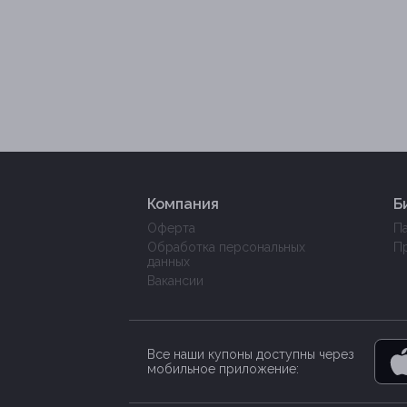
Компания
Б
Оферта
П
Обработка персональных
П
данных
Вакансии
Все наши купоны доступны через
мобильное приложение: