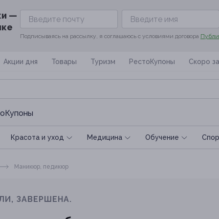
ки —
ике
Подписываясь на рассылку, я соглашаюсь с условиями договора
Публи
Акции дня
Товары
Туризм
РестоКупоны
Скоро з
оКупоны
Красота и уход
Медицина
Обучение
Спoр
Маникюр, педикюр
ЛИ, ЗАВЕРШЕНА.