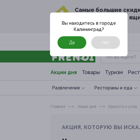
Cамые большие скид
в твоём почтовом ящ
Вы находитесь в городе
Калининград
?
Москва
Да
Нет
Акции дня
Товары
Туризм
Рест
Развлечения
Рестораны и еда
Главная
Акции дня
Красота и уход
АКЦИЯ, КОТОРУЮ ВЫ ИСКА