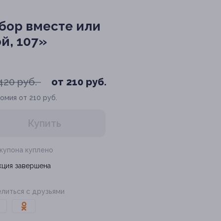
бор вместе или
й, 107»
420 руб.
от 210 руб.
омия от 210 руб.
Купить
 купона куплено
кция завершена
литься с друзьями