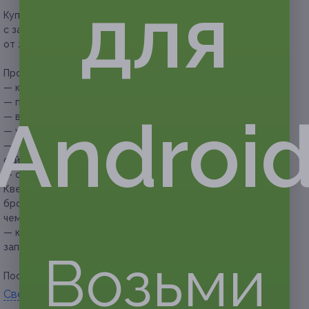
для
Купон действует на участие в квест-театре
с завязанными глазами «Судная ночь» для команды
от 2 до 5 человек.
Прочие условия:
— купон действует в будние и выходные дни;
— продолжительность — 60-90 минут;
Androi
— возраст: с 14 лет;
— участники: команда — 2-5 человек;
— купон не действует при бронировании через сторонние
сайты;
— обязательна предварительная запись по телефону.
Квест проходит с ведущим и актером, поэтому
бронировать желательно за день до игры, но не позднее
чем за 4 часа;
— клиент обязан сообщить об отмене или переносе
записи не менее чем за 12 часов.
Возьми
Посмотреть группу «
ВКонтакте
».
Свернуть