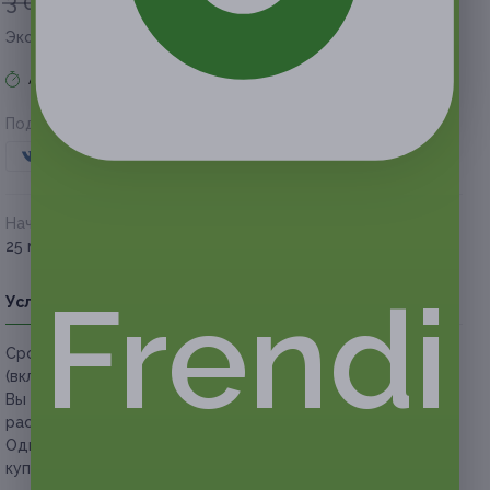
3 000 руб.
1 470 руб.
Экономия
1 530 руб.
Акция завершена
Поделиться с друзьями
Начало действия
Окончание действия
25 марта 2021 г.
26 июня 2021 г.
Frendi
Условия
Описание
Гарантии
Адреса
Вопросы
Срок действия купонов:
с 25.03.2021 до 26.06.2021
(включительно).
Вы можете предъявить купон в электронном или
распечатанном виде.
Один человек может купить неограниченное количество
купонов для себя или в подарок.