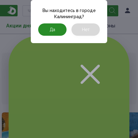
Вы находитесь в городе
Калининград
?
Акции дня
Товары
Туризм
РестоКупоны
Да
Нет
Главная
Акции дня
Развлечения
Квеcты
АКЦИЯ, КОТОРУЮ ВЫ ИСКАЛИ, ЗАВЕРШЕНА.
К сожалению, выгодные акции быстро
заканчиваются.
Но у Frendi есть предложения, которые
могут вам понравиться!